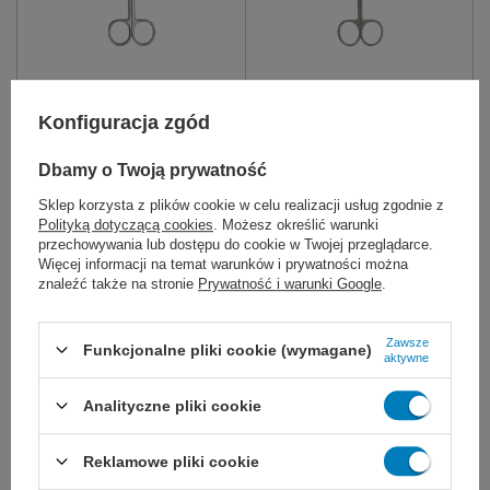
Nożyczki NELSON
Nożyczki NELSON
METZENBAUM - proste
METZENBAUM - zagięte
Konfiguracja zgód
do wykonywania precyzyjnych
do wykonywania precyzyjnych
cięć tkanek - wzdłuż naczyń
cięć tkanek - wzdłuż naczyń
Dbamy o Twoją prywatność
krwionośnych, nerwów i innych
krwionośnych, nerwów i innych
struktur. Wielokrotnego użytku,
struktur. Wielokrotnego użytku,
ze stali nierdzewnej. T/T
ze stali nierdzewnej.
Sklep korzysta z plików cookie w celu realizacji usług zgodnie z
Polityką dotyczącą cookies
. Możesz określić warunki
14 cm
16 cm
18 cm
20 cm
przechowywania lub dostępu do cookie w Twojej przeglądarce.
Więcej informacji na temat warunków i prywatności można
14 cm
16 cm
18 cm
20 cm
więcej
znaleźć także na stronie
Prywatność i warunki Google
.
31,00 zł
31,00 zł
Dostępny
Dostępny
Zawsze
Funkcjonalne pliki cookie (wymagane)
aktywne
WYBIERZ WARIANT
WYBIERZ WARIANT
Analityczne pliki cookie
Reklamowe pliki cookie