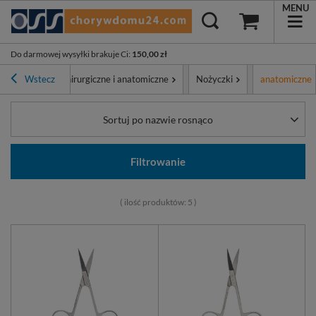
MENU
Do darmowej wysyłki brakuje Ci
:
150,00 zł
Narzędzia chirurgiczne i anatomiczne
Wstecz
Nożyczki
anatomiczne
Sortuj po nazwie rosnąco
Filtrowanie
( ilość produktów:
5
)