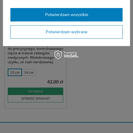
Potwierdzam wszystkie
Potwierdzam wybrane
Nożyczki proste z kulką
KNOWLES
do precyzyjnego, kontrolowanego
cięcia w trakcie zabiegów
medycznych. Wielokrotnego
użytku, ze stali nierdzewnej.
12 cm
14 cm
42,00 zł
Dostępny
WYBIERZ WARIANT