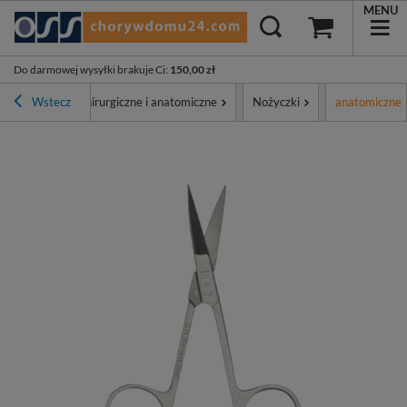
MENU
Do darmowej wysyłki brakuje Ci
:
150,00 zł
Narzędzia chirurgiczne i anatomiczne
Wstecz
Nożyczki
anatomiczne