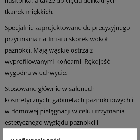
naskórka, a także do cięcia delikatnych
tkanek miękkich.
Specjalnie zaprojektowane do precyzyjnego
przycinania nadmiaru skórek wokół
paznokci. Mają wąskie ostrza z
wyprofilowanymi końcami. Rękojeść
wygodna w uchwycie.
Stosowane głównie w salonach
kosmetycznych, gabinetach paznokciowych i
w domowej pielęgnacji w celu utrzymania
estetycznego wyglądu paznokci i
zapobiegania nadmiernemu wzrostowi