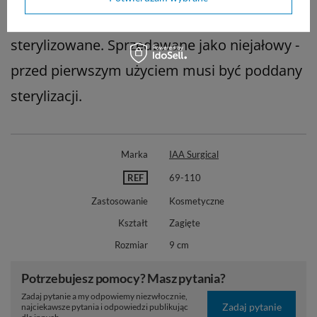
Narzędzie może być wielokrotnie
sterylizowane. Sprzedawane jako niejałowy -
przed pierwszym użyciem musi być poddany
sterylizacji.
Marka
IAA Surgical
REF
69-110
Zastosowanie
Kosmetyczne
Kształt
Zagięte
Rozmiar
9 cm
Potrzebujesz pomocy? Masz pytania?
Zadaj pytanie a my odpowiemy niezwłocznie,
Zadaj pytanie
najciekawsze pytania i odpowiedzi publikując