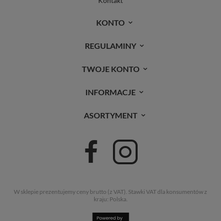
Kontakt
KONTO
REGULAMINY
TWOJE KONTO
INFORMACJE
ASORTYMENT
W sklepie prezentujemy ceny brutto (z VAT).
Stawki VAT dla konsumentów z
kraju:
Polska
.