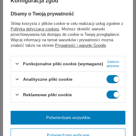
Konfiguracja zgód
skórek.
Dbamy o Twoją prywatność
Tabela kodów [
REF
] i rozmiarów nożyczek
Sklep korzysta z plików cookie w celu realizacji usług zgodnie z
Polityką dotyczącą cookies
. Możesz określić warunki
Cuticle:
przechowywania lub dostępu do cookie w Twojej przeglądarce.
Więcej informacji na temat warunków i prywatności można
znaleźć także na stronie
Prywatność i warunki Google
.
proste
zagięte
9 cm
69-100
69-110
Zawsze
Funkcjonalne pliki cookie (wymagane)
11 cm
69-104
69-114
aktywne
aby przejść do wybranego rozmiaru
Analityczne pliki cookie
narzędzia kliknij w numer referencyjny [
REF
]
Reklamowe pliki cookie
Wyrób medyczny klasy I - kleszczyki są
wykonane z wysokiej jakości stali
Potwierdzam wszystkie
nierdzewnej.
Potwierdzam wybrane