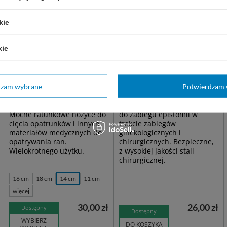
kie
kie
dzam wybrane
Potwierdzam 
Nożyczki opatrunkowe
Nożyczki BRAUN-STADLER
LISTER
14,5 cm
Mocne ratunkowe nożyce do
do zabiegu epistomii w
cięcia opatrunków i innych
trakcie zabiegów
materiałów medycznych do
ginekologicznych i
opatrywania ran.
chirurgicznych. Bezpieczne,
Wielokrotnego użytku.
z wysokiej jakości stali
chirurgicznej.
16 cm
18 cm
14 cm
11 cm
więcej
30,00 zł
26,00 zł
Dostępny
Dostępny
WYBIERZ
DO KOSZYKA