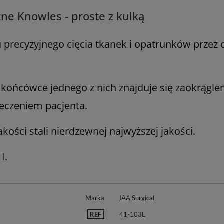
zne Knowles - proste z kulką
precyzyjnego cięcia tkanek i opatrunków przez 
 końcówce jednego z nich znajduje się zaokrągleni
leczeniem pacjenta.
kości stali nierdzewnej najwyższej jakości.
I.
Marka
IAA Surgical
REF
41-103L