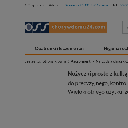
OSS sp. z o.o.
Adres:
ul. Siennicka 25, 80-758 Gdańsk
Tel.
607 
Opatrunki i leczenie ran
Higiena i o
Jesteś tu:
Strona główna
Asortyment
Narzędzia chirurgic
Nożyczki proste z kul
do precyzyjnego, kontro
Wielokrotnego użytku, ze