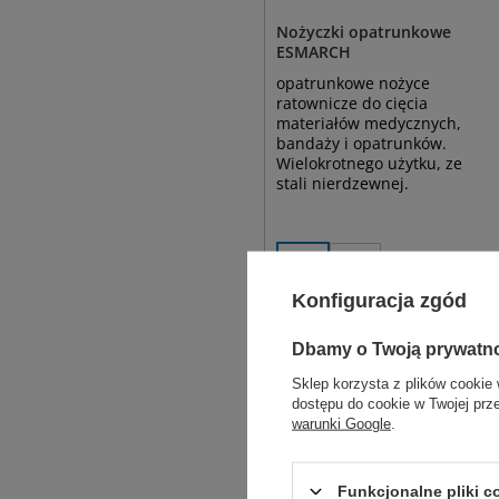
Nożyczki opatrunkowe
ESMARCH
opatrunkowe nożyce
ratownicze do cięcia
materiałów medycznych,
bandaży i opatrunków.
Wielokrotnego użytku, ze
stali nierdzewnej.
20 cm
18 cm
55,00 zł
Dostępny
Konfiguracja zgód
WYBIERZ
WARIANT
Dbamy o Twoją prywatn
Sklep korzysta z plików cookie 
dostępu do cookie w Twojej prz
warunki Google
.
Funkcjonalne pliki 