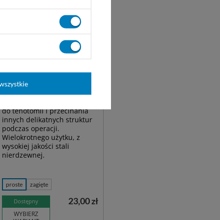
wszystkie
Nożyczki STEVENS 11,5 cm
do tenotomii i przecinania
innych delikatnych struktur
podczas operacji.
Wielokrotnego użytku, z
wysokiej jakości stali
nierdzewnej.
proste
zagięte
23,00 zł
Dostępny
WYBIERZ