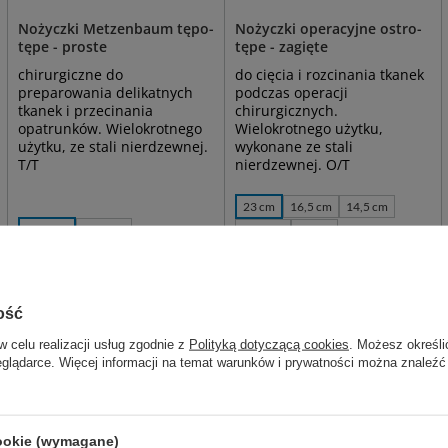
Nożyczki Metzenbaum tępo-
Nożyczki operacyjne ostro-
tępe - proste
tępe - zagięte
chirurgiczne do
do cięcia i rozcinania tkanek
preparowania delikatnych
podczas operacji
tkanek i przecinania
chirurgicznych.
opatrunków. Wielokrotnego
Wielokrotnego użytku,
użytku, ze stali nierdzewnej.
wykonane ze stali
T/T
nierdzewnej. O/T
23 cm
16,5 cm
14,5 cm
11,5 cm
14,5 cm
17,5 cm
więcej
21,00 zł
41,00 zł
WYBIERZ
Dostępny
WARIANT
WYBIERZ
WARIANT
ość
w celu realizacji usług zgodnie z
Polityką dotyczącą cookies
. Możesz określi
eglądarce. Więcej informacji na temat warunków i prywatności można znaleźć
cookie (wymagane)