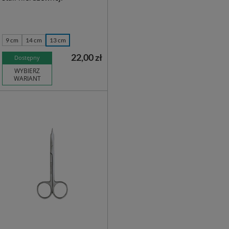
9 cm
14 cm
13 cm
22,00 zł
Dostępny
WYBIERZ
WARIANT