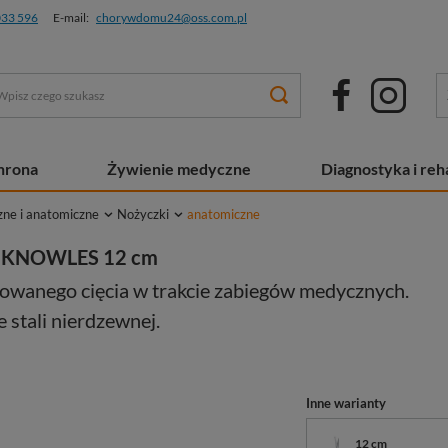
033 596
E-mail:
chorywdomu24@oss.com.pl
chrona
Żywienie medyczne
Diagnostyka i reha
zne i anatomiczne
Nożyczki
anatomiczne
ką KNOWLES 12 cm
lowanego cięcia w trakcie zabiegów medycznych.
 stali nierdzewnej.
Inne warianty
12 cm