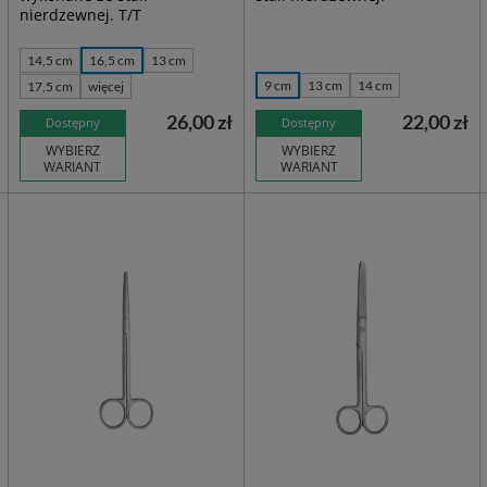
nierdzewnej. T/T
14,5 cm
16,5 cm
13 cm
9 cm
13 cm
14 cm
17,5 cm
więcej
26,00 zł
22,00 zł
Dostępny
Dostępny
WYBIERZ
WYBIERZ
WARIANT
WARIANT