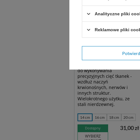
Analityczne pliki coo
Reklamowe pliki coo
Potwier
Nożyczki NELSON
METZENBAUM - zagięte
do wykonywania
precyzyjnych cięć tkanek -
wzdłuż naczyń
krwionośnych, nerwów i
innych struktur.
Wielokrotnego użytku, ze
stali nierdzewnej.
14 cm
16 cm
18 cm
20 cm
31,00 zł
Dostępny
WYBIERZ