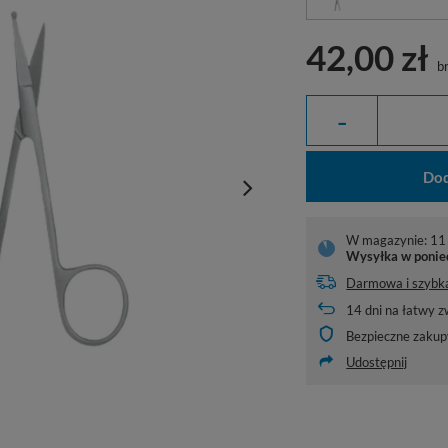
42,00 zł
br
-
Dod
W magazynie: 11 
Wysyłka
w ponie
Darmowa i szybk
14
dni na łatwy z
Bezpieczne zakup
Udostępnij