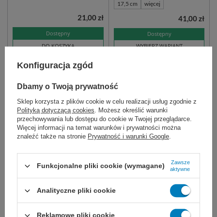
17,5 cm
więcej
21,00 zł
41,00 zł
Dostępny
Dostępny
DO KOSZYKA
WYBIERZ WARIANT
Konfiguracja zgód
Dbamy o Twoją prywatność
Sklep korzysta z plików cookie w celu realizacji usług zgodnie z
Polityką dotyczącą cookies
. Możesz określić warunki
przechowywania lub dostępu do cookie w Twojej przeglądarce.
Więcej informacji na temat warunków i prywatności można
znaleźć także na stronie
Prywatność i warunki Google
.
Nożyczki opatrunkowe
Nożyczki NELSON
ESMARCH
METZENBAUM - proste
Zawsze
Funkcjonalne pliki cookie (wymagane)
aktywne
opatrunkowe nożyce ratownicze
do wykonywania precyzyjnych
do cięcia materiałów
cięć tkanek - wzdłuż naczyń
medycznych, bandaży i
krwionośnych, nerwów i innych
Analityczne pliki cookie
opatrunków. Wielokrotnego
struktur. Wielokrotnego użytku,
użytku, ze stali nierdzewnej.
ze stali nierdzewnej. T/T
Reklamowe pliki cookie