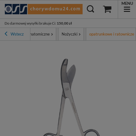
MENU
Do darmowej wysyłki brakuje Ci
:
150,00 zł
a chirurgiczne i anatomiczne
Wstecz
Nożyczki
opatrunkowe i ratownicze