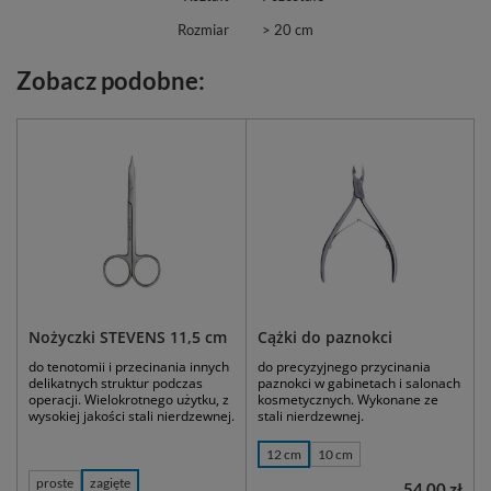
Rozmiar
> 20 cm
Zobacz podobne:
Nożyczki STEVENS 11,5 cm
Cążki do paznokci
do tenotomii i przecinania innych
do precyzyjnego przycinania
delikatnych struktur podczas
paznokci w gabinetach i salonach
operacji. Wielokrotnego użytku, z
kosmetycznych. Wykonane ze
wysokiej jakości stali nierdzewnej.
stali nierdzewnej.
12 cm
10 cm
proste
zagięte
54,00 zł