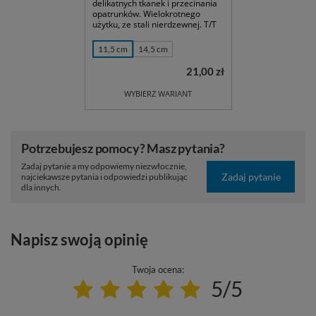
delikatnych tkanek i przecinania
opatrunków. Wielokrotnego
użytku, ze stali nierdzewnej. T/T
11,5 cm
14,5 cm
21,00 zł
WYBIERZ WARIANT
Potrzebujesz pomocy? Masz pytania?
Zadaj pytanie a my odpowiemy niezwłocznie,
Zadaj pytanie
najciekawsze pytania i odpowiedzi publikując
dla innych.
Napisz swoją opinię
Twoja ocena:
5/5