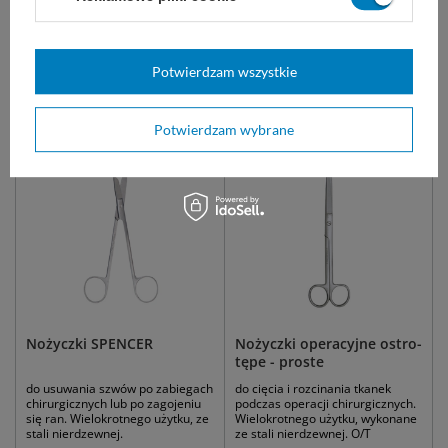
14 cm
16 cm
18 cm
20 cm
18 cm
20 cm
więcej
55,00 zł
31,00 zł
Potwierdzam wszystkie
Dostępny
Dostępny
WYBIERZ WARIANT
WYBIERZ WARIANT
Potwierdzam wybrane
Nożyczki SPENCER
Nożyczki operacyjne ostro-
tępe - proste
do usuwania szwów po zabiegach
do cięcia i rozcinania tkanek
chirurgicznych lub po zagojeniu
podczas operacji chirurgicznych.
się ran. Wielokrotnego użytku, ze
Wielokrotnego użytku, wykonane
stali nierdzewnej.
ze stali nierdzewnej. O/T