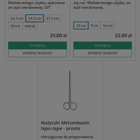
Wielokrotnego użytku, wykonane
się ran. Wielokrotnego użytku, ze
ze stali nierdzewnej. O/T
stali nierdzewnej.
16,5 cm
14,5 cm
17,5 cm
13 cm
9 cm
14 cm
20 cm
więcej
25,00 zł
22,00 zł
Dostępny
Dostępny
WYBIERZ WARIANT
WYBIERZ WARIANT
Nożyczki Metzenbaum
tępo-tępe - proste
chirurgiczne do preparowania