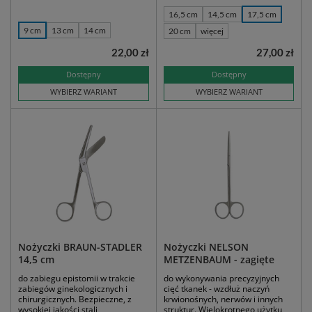
16,5 cm
14,5 cm
17,5 cm
9 cm
13 cm
14 cm
20 cm
więcej
22,00 zł
27,00 zł
Dostępny
Dostępny
WYBIERZ WARIANT
WYBIERZ WARIANT
Nożyczki BRAUN-STADLER
Nożyczki NELSON
14,5 cm
METZENBAUM - zagięte
do zabiegu epistomii w trakcie
do wykonywania precyzyjnych
zabiegów ginekologicznych i
cięć tkanek - wzdłuż naczyń
chirurgicznych. Bezpieczne, z
krwionośnych, nerwów i innych
wysokiej jakości stali
struktur. Wielokrotnego użytku,