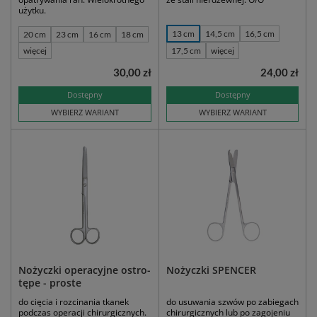
użytku.
13 cm
14,5 cm
16,5 cm
20 cm
23 cm
16 cm
18 cm
więcej
17,5 cm
więcej
30,00 zł
24,00 zł
Dostępny
Dostępny
WYBIERZ WARIANT
WYBIERZ WARIANT
Nożyczki operacyjne ostro-
Nożyczki SPENCER
tępe - proste
do cięcia i rozcinania tkanek
do usuwania szwów po zabiegach
podczas operacji chirurgicznych.
chirurgicznych lub po zagojeniu