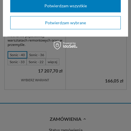
NIEDOSTĘPNY
NIEDOSTĘPNY
Potwierdzam wszystkie
Sonic - myjka
Stelaż do wierteł do myjki
ultradźwiękowa cyfrowa
ultradźwiękowej Sonic
Potwierdzam wybrane
do mycia instrumentów
Stelaż do wierteł przeznaczony
medycznych na blokach
do myjek ultradźwiękowych Sonic
operacyjnych, w stacjach
2, 3, 5, 6D, 6, 9 i 10.
mechaniki pojazdowej,
warsztatach remontowych oraz w
przemyśle.
Sonic - 40
Sonic - 36
Sonic - 33
Sonic - 22
więcej
17 207,70 zł
WYBIERZ WARIANT
166,05 zł
ZAMÓWIENIA
Status zamówienia