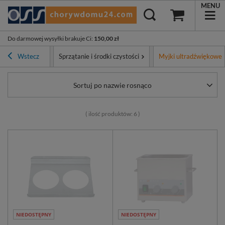
MENU
Do darmowej wysyłki brakuje Ci
:
150,00 zł
Asortyment
Wstecz
Sprzątanie i środki czystości
Myjki ultradźwiękowe
Sortuj po nazwie rosnąco
( ilość produktów:
6
)
NIEDOSTĘPNY
NIEDOSTĘPNY