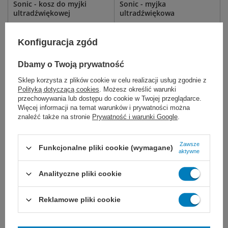
Sonic - kosz do myjki
Sonic - myjka
ultradźwiękowej
ultradźwiękowa
Akcesorium ze stali nierdzewnej
do mycia instrumentów
kwasoodpornej, wyposażone w
medycznych na blokach
Konfiguracja zgód
uchwyty ułatwiające
operacyjnych, w stacjach
przenoszenie.
mechaniki pojazdowej,
warsztatach remontowych oraz w
Dbamy o Twoją prywatność
przemyśle.
Sklep korzysta z plików cookie w celu realizacji usług zgodnie z
Sonic - 40
Sonic - 36
Sonic - 40
Sonic - 6D
Polityką dotyczącą cookies
. Możesz określić warunki
Sonic - 33
Sonic - 22
więcej
Sonic - 36
Sonic - 33
więcej
przechowywania lub dostępu do cookie w Twojej przeglądarce.
Więcej informacji na temat warunków i prywatności można
1 217,70 zł
16 236,00 zł
znaleźć także na stronie
Prywatność i warunki Google
.
WYBIERZ WARIANT
WYBIERZ WARIANT
Zawsze
Funkcjonalne pliki cookie (wymagane)
aktywne
Analityczne pliki cookie
Reklamowe pliki cookie