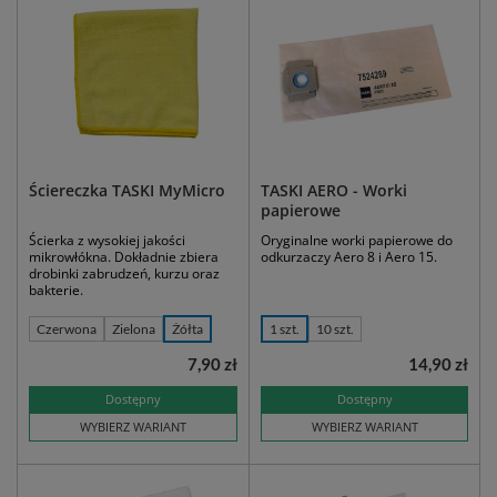
Ściereczka TASKI MyMicro
TASKI AERO - Worki
papierowe
Ścierka z wysokiej jakości
Oryginalne worki papierowe do
mikrowłókna. Dokładnie zbiera
odkurzaczy Aero 8 i Aero 15.
drobinki zabrudzeń, kurzu oraz
bakterie.
Czerwona
Zielona
Żółta
1 szt.
10 szt.
7,90 zł
14,90 zł
Dostępny
Dostępny
WYBIERZ WARIANT
WYBIERZ WARIANT