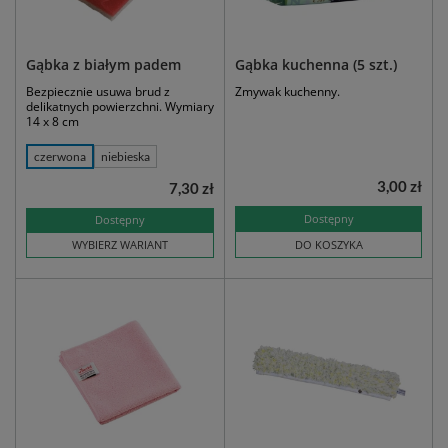
Gąbka z białym padem
Gąbka kuchenna (5 szt.)
Bezpiecznie usuwa brud z
Zmywak kuchenny.
delikatnych powierzchni. Wymiary
14 x 8 cm
czerwona
niebieska
3,00 zł
7,30 zł
Dostępny
Dostępny
WYBIERZ WARIANT
DO KOSZYKA