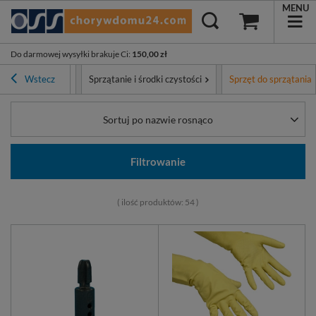
MENU
Do darmowej wysyłki brakuje Ci
:
150,00 zł
Asortyment
Wstecz
Sprzątanie i środki czystości
Sprzęt do sprzątania
Sortuj po nazwie rosnąco
Filtrowanie
( ilość produktów:
54
)