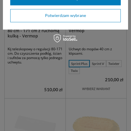
Potwierdzam wybrane
NIEDOSTĘPNY
NIEDOSTĘPNY
Kij Scandic X - teleskopowy
Mop 40 cm - podstawa -
80 cm - 171 cm z ruchomą
Vermop
kulką - Vermop
Kij teleskopowy o regulacji 80-171
Uchwyt do mopów 40 cm z
cm. Do czyszczenia podłóg, ścian
klipsami.
i sufitów za pomocą tylko jednego
uchwytu.
Sprint Plus
Sprint V
Twixter
Twix
210,00 zł
WYBIERZ WARIANT
510,00 zł