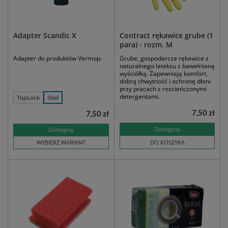
Adapter Scandic X
Contract rękawice grube (1
para) - rozm. M
Adapter do produktów Vermop.
Grube, gospodarcze rękawice z
naturalnego lateksu z bawełnianą
wyściółką. Zapewniają komfort,
dobrą chwytność i ochronę dłoni
przy pracach z rozcieńczonymi
detergentami.
TopLock
Stiel
7,50 zł
7,50 zł
Dostępny
Dostępny
WYBIERZ WARIANT
DO KOSZYKA