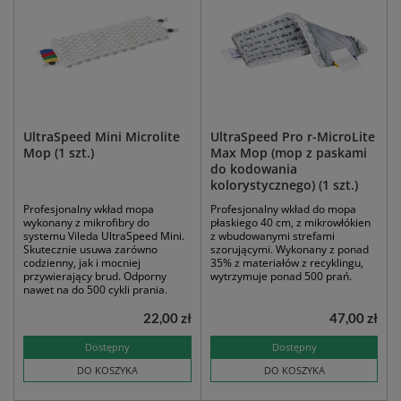
UltraSpeed Mini Microlite
UltraSpeed Pro r-MicroLite
Mop (1 szt.)
Max Mop (mop z paskami
do kodowania
kolorystycznego) (1 szt.)
Profesjonalny wkład mopa
Profesjonalny wkład do mopa
wykonany z mikrofibry do
płaskiego 40 cm, z mikrowłókien
systemu Vileda UltraSpeed Mini.
z wbudowanymi strefami
Skutecznie usuwa zarówno
szorującymi. Wykonany z ponad
codzienny, jak i mocniej
35% z materiałów z recyklingu,
przywierający brud. Odporny
wytrzymuje ponad 500 prań.
nawet na do 500 cykli prania.
22,00 zł
47,00 zł
Dostępny
Dostępny
DO KOSZYKA
DO KOSZYKA