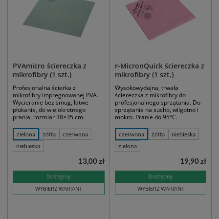
PVAmicro ściereczka z
r-MicronQuick ściereczka z
mikrofibry (1 szt.)
mikrofibry (1 szt.)
Profesjonalna ścierka z
Wysokowydajna, trwała
mikrofibry impregnowanej PVA.
ściereczka z mikrofibry do
Wycieranie bez smug, łatwe
profesjonalnego sprzątania. Do
płukanie, do wielokrotnego
sprzątania na sucho, wilgotno i
prania, rozmiar 38×35 cm.
mokro. Pranie do 95°C.
zielona
żółta
czerwona
czerwona
żółta
niebieska
niebieska
zielona
13,00 zł
19,90 zł
Dostępny
Dostępny
WYBIERZ WARIANT
WYBIERZ WARIANT