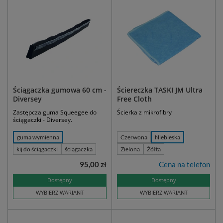
Ściągaczka gumowa 60 cm -
Ściereczka TASKI JM Ultra
Diversey
Free Cloth
Zastępcza guma Squeegee do
Ścierka z mikrofibry
ściągaczki - Diversey.
guma wymienna
Czerwona
Niebieska
kij do ściągaczki
ściągaczka
Zielona
Żółta
95,00 zł
Cena na telefon
Dostępny
Dostępny
WYBIERZ WARIANT
WYBIERZ WARIANT