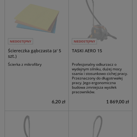
NIEDOSTĘPNY
NIEDOSTĘPNY
Ściereczka gąbczasta (a' 5
TASKI AERO 15
szt.)
Ścierka z mikrofibry
Profesjonalny odkurzacz o
wydajnym silniku, dużej mocy
ssania i stosunkowo cichej pracy.
Przeznaczony do długotrwałej
pracy. Jego ergonomiczna
budowa zmniejsza wysiłek
pracowników.
6,20 zł
1 869,00 zł