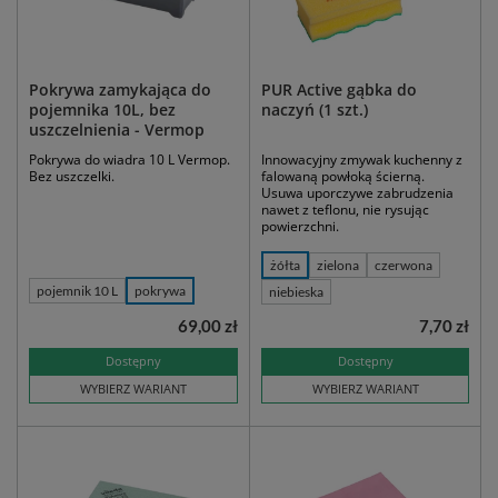
Pokrywa zamykająca do
PUR Active gąbka do
pojemnika 10L, bez
naczyń (1 szt.)
uszczelnienia - Vermop
Pokrywa do wiadra 10 L Vermop.
Innowacyjny zmywak kuchenny z
Bez uszczelki.
falowaną powłoką ścierną.
Usuwa uporczywe zabrudzenia
nawet z teflonu, nie rysując
powierzchni.
żółta
zielona
czerwona
pojemnik 10 L
pokrywa
niebieska
69,00 zł
7,70 zł
Dostępny
Dostępny
WYBIERZ WARIANT
WYBIERZ WARIANT