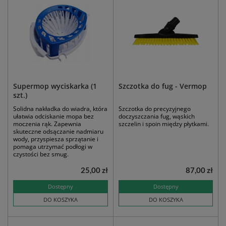
Supermop wyciskarka (1
Szczotka do fug - Vermop
szt.)
Solidna nakładka do wiadra, która
Szczotka do precyzyjnego
ułatwia odciskanie mopa bez
doczyszczania fug, wąskich
moczenia rąk. Zapewnia
szczelin i spoin między płytkami.
skuteczne odsączanie nadmiaru
wody, przyspiesza sprzątanie i
pomaga utrzymać podłogi w
czystości bez smug.
25,00 zł
87,00 zł
Dostępny
Dostępny
DO KOSZYKA
DO KOSZYKA