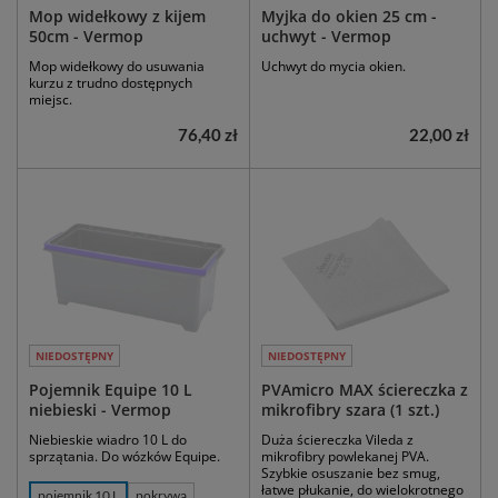
Mop widełkowy z kijem
Myjka do okien 25 cm -
50cm - Vermop
uchwyt - Vermop
Mop widełkowy do usuwania
Uchwyt do mycia okien.
kurzu z trudno dostępnych
miejsc.
76,40 zł
22,00 zł
NIEDOSTĘPNY
NIEDOSTĘPNY
Pojemnik Equipe 10 L
PVAmicro MAX ściereczka z
niebieski - Vermop
mikrofibry szara (1 szt.)
Niebieskie wiadro 10 L do
Duża ściereczka Vileda z
sprzątania. Do wózków Equipe.
mikrofibry powlekanej PVA.
Szybkie osuszanie bez smug,
łatwe płukanie, do wielokrotnego
pojemnik 10 L
pokrywa