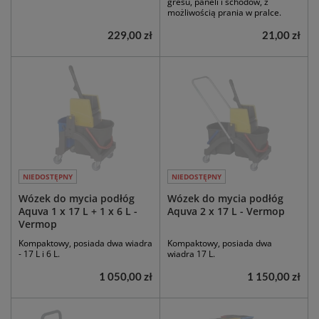
gresu, paneli i schodów, z
możliwością prania w pralce.
229,00 zł
21,00 zł
NIEDOSTĘPNY
NIEDOSTĘPNY
Wózek do mycia podłóg
Wózek do mycia podłóg
Aquva 1 x 17 L + 1 x 6 L -
Aquva 2 x 17 L - Vermop
Vermop
Kompaktowy, posiada dwa wiadra
Kompaktowy, posiada dwa
- 17 L i 6 L.
wiadra 17 L.
1 050,00 zł
1 150,00 zł