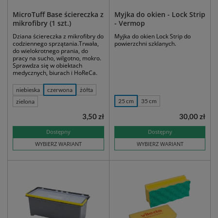
MicroTuff Base ściereczka z
Myjka do okien - Lock Strip
mikrofibry (1 szt.)
- Vermop
Dziana ściereczka z mikrofibry do
Myjka do okien Lock Strip do
codziennego sprzątania.Trwała,
powierzchni szklanych.
do wielokrotnego prania, do
pracy na sucho, wilgotno, mokro.
Sprawdza się w obiektach
medycznych, biurach i HoReCa.
niebieska
czerwona
żółta
25 cm
35 cm
zielona
3,50 zł
30,00 zł
Dostępny
Dostępny
WYBIERZ WARIANT
WYBIERZ WARIANT