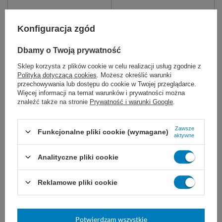
Konfiguracja zgód
Dbamy o Twoją prywatność
Sklep korzysta z plików cookie w celu realizacji usług zgodnie z
Polityką dotyczącą cookies
. Możesz określić warunki
NIEDOSTĘPNY
NIEDOSTĘPNY
przechowywania lub dostępu do cookie w Twojej przeglądarce.
Więcej informacji na temat warunków i prywatności można
Kij aluminiowy
Kij Scandic - teleskopowy
znaleźć także na stronie
Prywatność i warunki Google
.
eloksalowany 1400 mm.
1000-1700 mm z ruchomą
kulką - Vermop
Kij aluminiowy eloksalowany 1400
Kij teleskopowy 100-170 cm z
Zawsze
Funkcjonalne pliki cookie (wymagane)
mm antracytowy/żółty.
ruchomą kulką.
aktywne
48,00 zł
310,00 zł
Analityczne pliki cookie
Reklamowe pliki cookie
Potwierdzam wszystkie