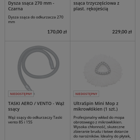
Dysza ssąca 270 mm -
ssąca trzyczęściowa z
Czarna
plast. rękojeścią
Dysza ssąca do odkurzacza 270
mm
170,00 zł
229,00 zł
NIEDOSTĘPNY
NIEDOSTĘPNY
TASKI AERO / VENTO - Wąż
UltraSpin Mini Mop z
ssący
mikrowłókien (1 szt.)
Wąż ssący do odkurzaczy Taski
Profesjonalny wkład do mopa
vento 8S i 15S
obrotowego z mikrowłókien.
Wysoka chłonność, skuteczne
zbieranie brudu i łatwe dotarcie
do narożników. Idealny do płytek,