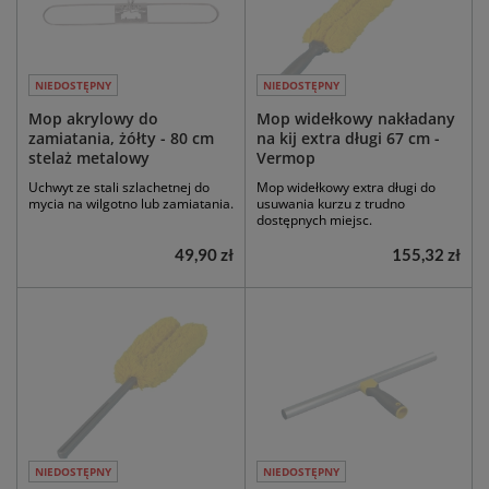
NIEDOSTĘPNY
NIEDOSTĘPNY
Mop akrylowy do
Mop widełkowy nakładany
zamiatania, żółty - 80 cm
na kij extra długi 67 cm -
stelaż metalowy
Vermop
Uchwyt ze stali szlachetnej do
Mop widełkowy extra długi do
mycia na wilgotno lub zamiatania.
usuwania kurzu z trudno
dostępnych miejsc.
49,90 zł
155,32 zł
NIEDOSTĘPNY
NIEDOSTĘPNY