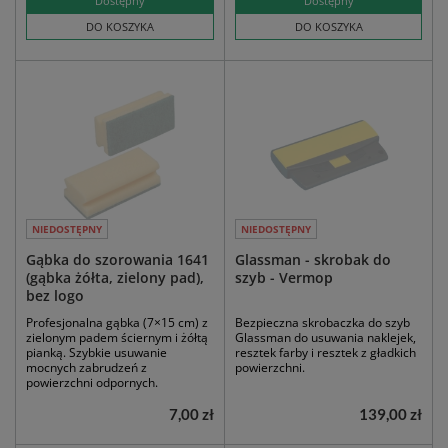
Dostępny
Dostępny
DO KOSZYKA
DO KOSZYKA
NIEDOSTĘPNY
NIEDOSTĘPNY
Gąbka do szorowania 1641
Glassman - skrobak do
(gąbka żółta, zielony pad),
szyb - Vermop
bez logo
Profesjonalna gąbka (7×15 cm) z
Bezpieczna skrobaczka do szyb
zielonym padem ściernym i żółtą
Glassman do usuwania naklejek,
pianką. Szybkie usuwanie
resztek farby i resztek z gładkich
mocnych zabrudzeń z
powierzchni.
powierzchni odpornych.
7,00 zł
139,00 zł