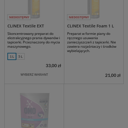
NIEDOSTĘPNY
NIEDOSTĘPNY
CLINEX Textile EXT
CLINEX Textile Foam 1 L
Skoncentrowany preparat do
Preparat w formie piany do
ekstrakcyjnego prania dywanów i
ręcznego usuwania
tapicerki. Przeznaczony do mycia
zanieczyszczeń z tapicerki. Nie
maszynowego.
zawiera rozjaśniaczy i środków
wybielających.
1 L
5 L
33,00 zł
WYBIERZ WARIANT
21,00 zł