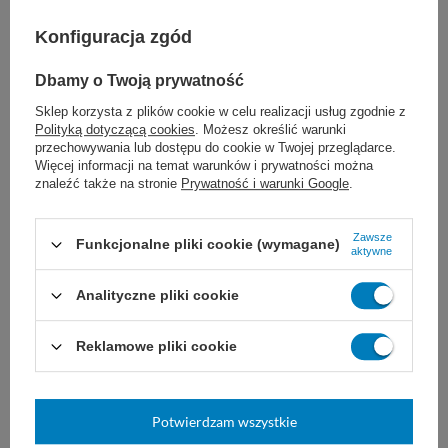
Konfiguracja zgód
Dbamy o Twoją prywatność
Omo Professional Automat
Taski Tapi Extract 5 L
Sklep korzysta z plików cookie w celu realizacji usług zgodnie z
5,4 kg
Polityką dotyczącą cookies
. Możesz określić warunki
przechowywania lub dostępu do cookie w Twojej przeglądarce.
Proszek do prania tkanin
profesjonalny preparat piorący,
kolorowych i wielokolorowych.
do wgłębnego czyszczenia
Więcej informacji na temat warunków i prywatności można
Skutecznie usuwa zabrudzenia.
wykładzin tekstylnych i tapicerek
znaleźć także na stronie
Prywatność i warunki Google
.
Sprawia, że kolory utrzymują się
metodą ekstrakcyjną (przy użyciu
na dłużej, nawet przy częstym
odkurzaczy piorących).
praniu.
Zawsze
Funkcjonalne pliki cookie (wymagane)
aktywne
do koloru
do białego
235,00 zł
77,00 zł
Analityczne pliki cookie
Dostępny
Dostępny
Reklamowe pliki cookie
WYBIERZ WARIANT
DO KOSZYKA
Potwierdzam wszystkie