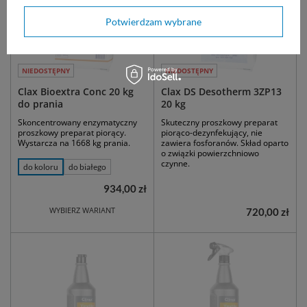
Potwierdzam wybrane
NIEDOSTĘPNY
NIEDOSTĘPNY
Clax Bioextra Conc 20 kg
Clax DS Desotherm 3ZP13
do prania
20 kg
Skoncentrowany enzymatyczny
Skuteczny proszkowy preparat
proszkowy preparat piorący.
piorąco-dezynfekujący, nie
Wystarcza na 1668 kg prania.
zawiera fosforanów. Skład oparto
o związki powierzchniowo
czynne.
do koloru
do białego
934,00 zł
WYBIERZ WARIANT
720,00 zł