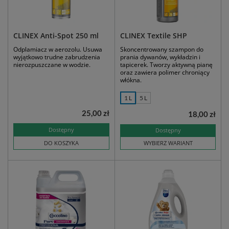
CLINEX Anti-Spot 250 ml
CLINEX Textile SHP
Odplamiacz w aerozolu. Usuwa
Skoncentrowany szampon do
wyjątkowo trudne zabrudzenia
prania dywanów, wykładzin i
nierozpuszczane w wodzie.
tapicerek. Tworzy aktywną pianę
oraz zawiera polimer chroniący
włókna.
1 L
5 L
25,00 zł
18,00 zł
Dostępny
Dostępny
DO KOSZYKA
WYBIERZ WARIANT