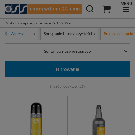
MENU
Do darmowej wysyłki brakuje Ci
:
150,00 zł
Wstecz
Asortyment
Sprzątanie i środki czystości
Proszki do prania
Sortuj po nazwie rosnąco
Filtrowanie
( ilość produktów:
13
)