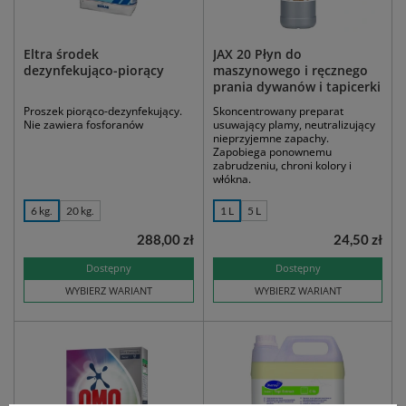
Eltra środek
JAX 20 Płyn do
dezynfekująco-piorący
maszynowego i ręcznego
prania dywanów i tapicerki
Proszek piorąco-dezynfekujący.
Skoncentrowany preparat
Nie zawiera fosforanów
usuwający plamy, neutralizujący
nieprzyjemne zapachy.
Zapobiega ponownemu
zabrudzeniu, chroni kolory i
włókna.
6 kg.
20 kg.
1 L
5 L
288,00 zł
24,50 zł
Dostępny
Dostępny
WYBIERZ WARIANT
WYBIERZ WARIANT