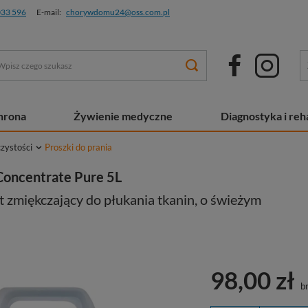
033 596
E-mail:
chorywdomu24@oss.com.pl
chrona
Żywienie medyczne
Diagnostyka i reha
czystości
Proszki do prania
Concentrate Pure 5L
zmiękczający do płukania tkanin, o świeżym
98,00 zł
br