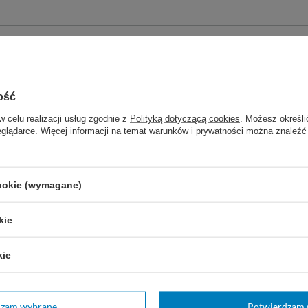
Marka
Diversey
REF
101106673
Postać
Gotowy do użycia
ość
Pojemność
5 L
w celu realizacji usług zgodnie z
Polityką dotyczącą cookies
. Możesz określi
eglądarce. Więcej informacji na temat warunków i prywatności można znaleźć
Zastosowanie
Pranie
Marka
OMO
Pojemność
5 L
cookie (wymagane)
kie
zebujesz pomocy? Masz pytania?
Zadaj pytanie
e a my odpowiemy niezwłocznie, najciekawsze pytania i
kie
odpowiedzi publikując dla innych.
dzam wybrane
Potwierdzam 