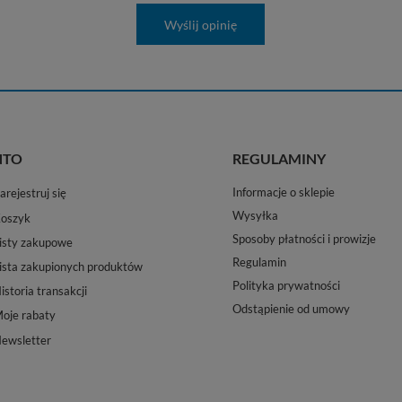
Wyślij opinię
NTO
REGULAMINY
Informacje o sklepie
arejestruj się
Wysyłka
oszyk
Sposoby płatności i prowizje
isty zakupowe
Regulamin
ista zakupionych produktów
Polityka prywatności
istoria transakcji
Odstąpienie od umowy
oje rabaty
ewsletter