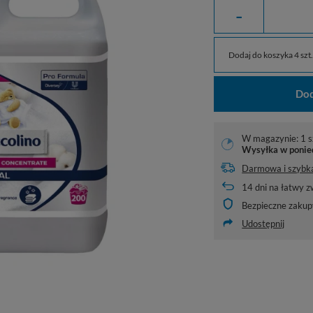
-
Dodaj do koszyka 4 szt. 
Dod
W magazynie: 1 s
Wysyłka
w ponie
Darmowa i szybk
14
dni na łatwy z
Bezpieczne zakup
Udostępnij