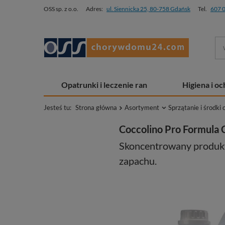
OSS sp. z o.o.
Adres:
ul. Siennicka 25, 80-758 Gdańsk
Tel.
607 
Opatrunki i leczenie ran
Higiena i o
Jesteś tu:
Strona główna
Asortyment
Sprzątanie i środki 
Coccolino Pro Formula 
Skoncentrowany produkt 
zapachu.