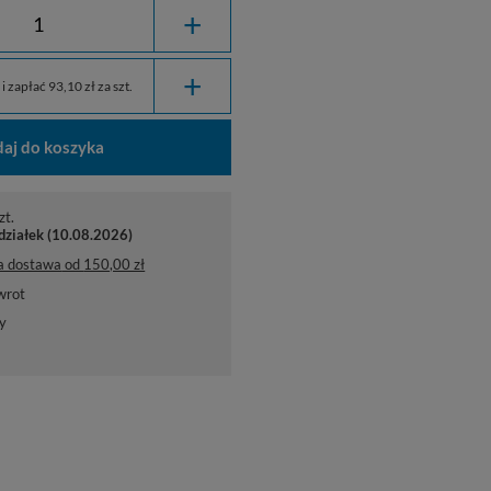
+
+
i zapłać 93,10 zł za szt.
aj do koszyka
zt.
działek (10.08.2026)
a dostawa
od
150,00 zł
wrot
y