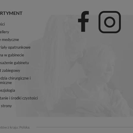
RTYMENT
ści
ellery
e medyczne
iały opatrunkowe
na w gabinecie
ażenie gabinetu
t zabiegowy
dzia chirurgiczne i
miczne
ezjologia
anie i środki czystości
strony
tów z kraju:
Polska
.