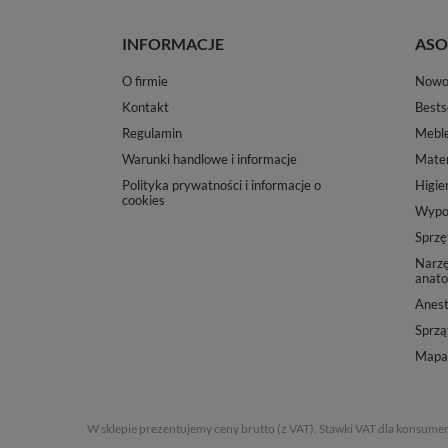
INFORMACJE
ASO
O firmie
Nowo
Kontakt
Bests
Regulamin
Mebl
Warunki handlowe i informacje
Mater
Polityka prywatności i informacje o
Higie
cookies
Wypos
Sprzę
Narzę
anato
Anest
Sprząt
Mapa 
W sklepie prezentujemy ceny brutto (z VAT).
Stawki VAT dla konsumen