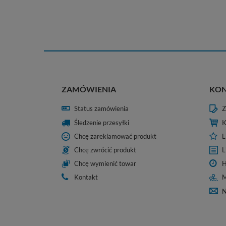
ZAMÓWIENIA
KO
Status zamówienia
Z
Śledzenie przesyłki
K
Chcę zareklamować produkt
L
Chcę zwrócić produkt
L
Chcę wymienić towar
H
Kontakt
M
N