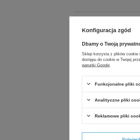
Konfiguracja zgód
Dbamy o Twoją prywatn
Sklep korzysta z plików cookie 
dostępu do cookie w Twojej prz
warunki Google
.
Funkcjonalne pliki 
Analityczne pliki coo
Potr
Zadaj pytani
Reklamowe pliki coo
Potwier