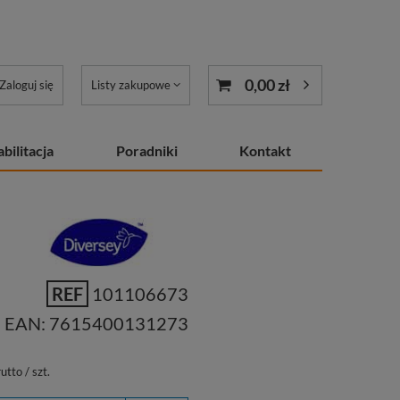
0,00 zł
Zaloguj się
Listy zakupowe
bilitacja
Poradniki
Kontakt
REF
101106673
EAN:
7615400131273
utto
/
szt.