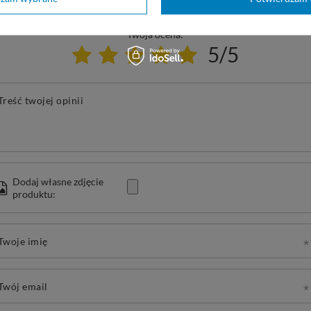
Twoja ocena:
5/5
Treść twojej opinii
Dodaj własne zdjęcie
produktu:
Twoje imię
Twój email