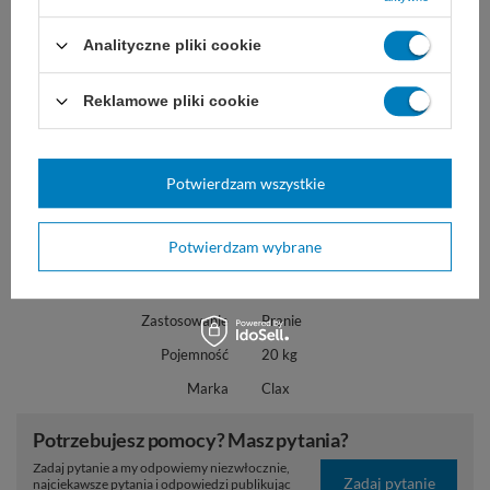
pozostawia świeży zapach
Analityczne pliki cookie
chroni kolorowe tkaniny przed
blaknięciem
Reklamowe pliki cookie
również do dozowania ręcznego
Potwierdzam wszystkie
Potwierdzam wybrane
Marka
Diversey
REF
101105909
Zastosowanie
Pranie
Pojemność
20 kg
Marka
Clax
Potrzebujesz pomocy? Masz pytania?
Zadaj pytanie a my odpowiemy niezwłocznie,
Zadaj pytanie
najciekawsze pytania i odpowiedzi publikując