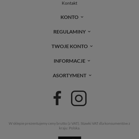
Kontakt
KONTO
REGULAMINY
TWOJE KONTO
INFORMACJE
ASORTYMENT
W sklepie prezentujemy ceny brutto (z VAT).
Stawki VAT dla konsumentów z
kraju:
Polska
.