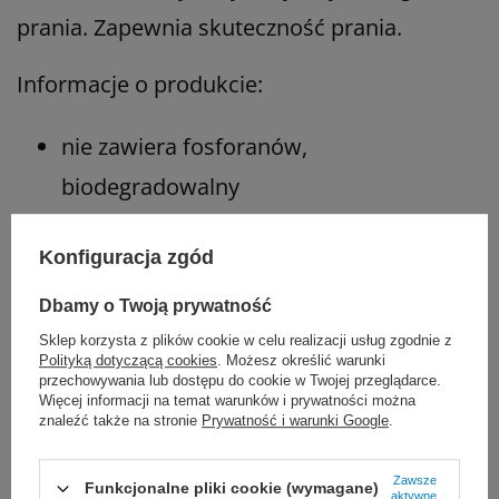
prania. Zapewnia skuteczność prania.
Informacje o produkcie:
nie zawiera fosforanów,
biodegradowalny
przeznaczony do użytku w pralniach
Konfiguracja zgód
komercyjnych i lokalnych
Dbamy o Twoją prywatność
do prania w niskich temperaturach,
Sklep korzysta z plików cookie w celu realizacji usług zgodnie z
Polityką dotyczącą cookies
. Możesz określić warunki
najlepiej 40
°C
przechowywania lub dostępu do cookie w Twojej przeglądarce.
Więcej informacji na temat warunków i prywatności można
doskonale usuwa zabrudzenia z tłuszczu,
znaleźć także na stronie
Prywatność i warunki Google
.
białka i cząstek stałych
Zawsze
Funkcjonalne pliki cookie (wymagane)
aktywne