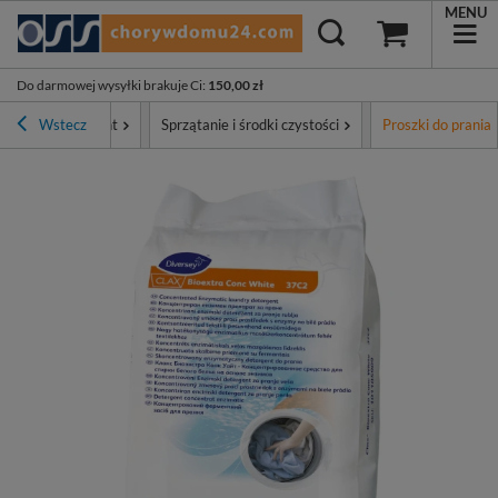
MENU
Do darmowej wysyłki brakuje Ci
:
150,00 zł
Wstecz
Asortyment
Sprzątanie i środki czystości
Proszki do prania