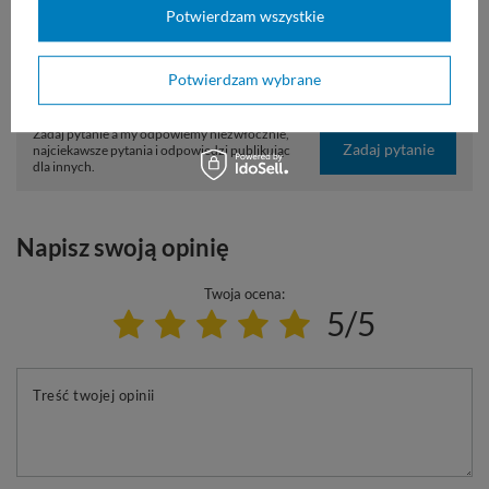
Potwierdzam wszystkie
Typ
Jednorazowe
Rodzaj
Golarka
Potwierdzam wybrane
Potrzebujesz pomocy? Masz pytania?
Zadaj pytanie a my odpowiemy niezwłocznie,
Zadaj pytanie
najciekawsze pytania i odpowiedzi publikując
dla innych.
Napisz swoją opinię
Twoja ocena:
5/5
Treść twojej opinii