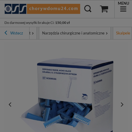
MENU
Do darmowej wysyłki brakuje Ci
:
150,00 zł
Wstecz
Asortyment
Narzędzia chirurgiczne i anatomiczne
Skalpele