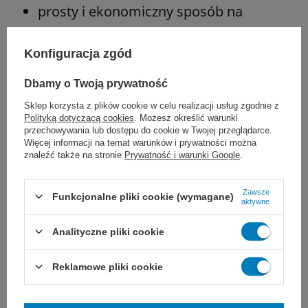
prosty i ekonomiczny sposób na
depilację wybranej części ciała
Konfiguracja zgód
składa się z jednego ostrza ze stali oraz
Dbamy o Twoją prywatność
plastikowej rączki
Sklep korzysta z plików cookie w celu realizacji usług zgodnie z
Polityką dotyczącą cookies
. Możesz określić warunki
doskonała alternatywa dla maszynek
przechowywania lub dostępu do cookie w Twojej przeglądarce.
Więcej informacji na temat warunków i prywatności można
elektrycznych
znaleźć także na stronie
Prywatność i warunki Google
.
jednorazowego użytku
Zawsze
Funkcjonalne pliki cookie (wymagane)
aktywne
Cena dotyczy opakowania 100 sztuk.
Analityczne pliki cookie
Reklamowe pliki cookie
Marka
Zarys
REF
GCS000101