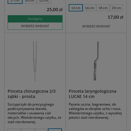
17 cm.
10 cm.
12 cm.
14 cm
16 cm
18 cm
20 cm
25,00 zł
17,00 zł
Dostępny
WYBIERZ WARIANT
WYBIERZ WARIANT
Pinceta chirurgiczna 2/3
Pinceta laryngologiczna
ząbki - prosta
LUCAE 14 cm
Szczypczyki do precyzyjnego
Pęseta uszna, bagnetowa, do
podtrzymywania tkanek,
zabiegów w obrębie ucha i nosa.
materiałów i usuwania ciał
Wielokrotnego użytku, z wysokiej
obcych. Wielokrotnego użytku, ze
jakości stali nierdzewnej.
stali nierdzewnej.