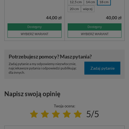
12,5 cm
14 cm
18 cm
20 cm
więcej
44,00 zł
40,00 zł
Dostępny
Dostępny
WYBIERZ WARIANT
WYBIERZ WARIANT
Potrzebujesz pomocy? Masz pytania?
Zadaj pytanie a my odpowiemy niezwłocznie,
Zadaj pytanie
najciekawsze pytania i odpowiedzi publikując
dla innych.
Napisz swoją opinię
Twoja ocena:
5/5