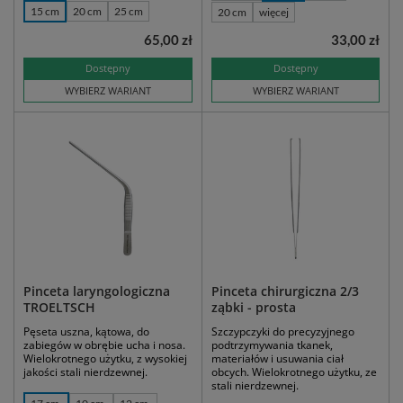
15 cm
20 cm
25 cm
20 cm
więcej
65,00 zł
33,00 zł
Dostępny
Dostępny
WYBIERZ WARIANT
WYBIERZ WARIANT
Pinceta laryngologiczna
Pinceta chirurgiczna 2/3
TROELTSCH
ząbki - prosta
Pęseta uszna, kątowa, do
Szczypczyki do precyzyjnego
zabiegów w obrębie ucha i nosa.
podtrzymywania tkanek,
Wielokrotnego użytku, z wysokiej
materiałów i usuwania ciał
jakości stali nierdzewnej.
obcych. Wielokrotnego użytku, ze
stali nierdzewnej.