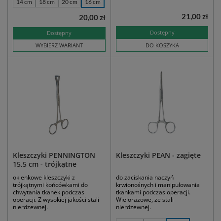
14 cm
18 cm
20 cm
16 cm
21,00 zł
20,00 zł
Dostępny
Dostępny
WYBIERZ WARIANT
DO KOSZYKA
Kleszczyki PENNINGTON
Kleszczyki PEAN - zagięte
15,5 cm - trójkątne
okienkowe kleszczyki z
do zaciskania naczyń
trójkątnymi końcówkami do
krwionośnych i manipulowania
chwytania tkanek podczas
tkankami podczas operacji.
operacji. Z wysokiej jakości stali
Wielorazowe, ze stali
nierdzewnej.
nierdzewnej.