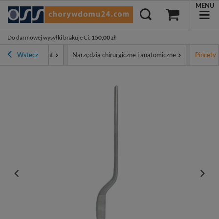
MENU
Do darmowej wysyłki brakuje Ci
:
150,00 zł
a
Wstecz
Asortyment
Narzędzia chirurgiczne i anatomiczne
Pincety