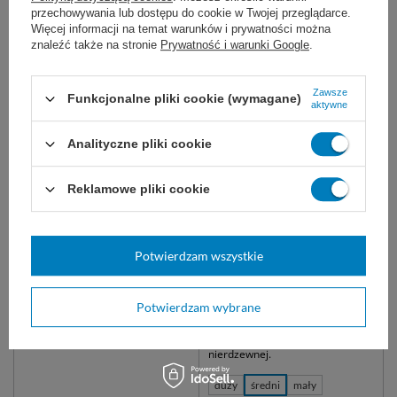
37,00 zł
70,00 zł
przechowywania lub dostępu do cookie w Twojej przeglądarce.
Więcej informacji na temat warunków i prywatności można
Dostępny
Dostępny
znaleźć także na stronie
Prywatność i warunki Google
.
WYBIERZ WARIANT
WYBIERZ WARIANT
Zawsze
Funkcjonalne pliki cookie (wymagane)
aktywne
Analityczne pliki cookie
Reklamowe pliki cookie
Potwierdzam wszystkie
Kleszczyki laryngologiczne
Haczyk uszny LUCAE
MAGILLA
Kleszcze intubacyjne do
Hak laryngologiczny do
Potwierdzam wybrane
chwytania i manipulacji różnych
bezpiecznego usuwania ciał
struktur w obrębie górnego
obcych z wnętrza ucha.
układu oddechowego.
Wielokrotnego użytku, ze stali
nierdzewnej.
duży
średni
mały