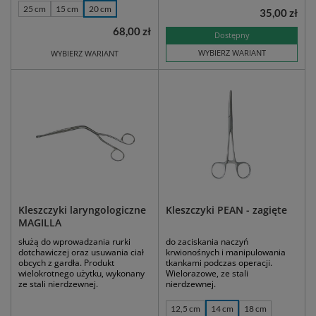
25 cm
15 cm
20 cm
35,00 zł
68,00 zł
Dostępny
WYBIERZ WARIANT
WYBIERZ WARIANT
Kleszczyki laryngologiczne
Kleszczyki PEAN - zagięte
MAGILLA
służą do wprowadzania rurki
do zaciskania naczyń
dotchawiczej oraz usuwania ciał
krwionośnych i manipulowania
obcych z gardła. Produkt
tkankami podczas operacji.
wielokrotnego użytku, wykonany
Wielorazowe, ze stali
ze stali nierdzewnej.
nierdzewnej.
12,5 cm
14 cm
18 cm