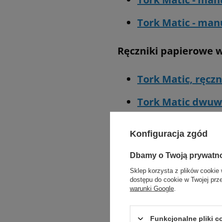
Tork Matic - man
Ręczniki papierowe w
Tork Matic, ręczni
Tork Matic dwuwa
Konfiguracja zgód
Dbamy o Twoją prywatn
Dozownik pozw
Sklep korzysta z plików cookie 
dostępu do cookie w Twojej prz
regulacji dług
warunki Google
.
Odpowiedni rozmiar rę
Funkcjonalne pliki 