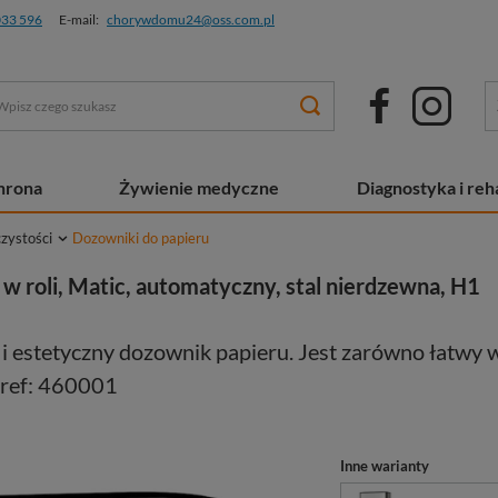
033 596
E-mail:
chorywdomu24@oss.com.pl
chrona
Żywienie medyczne
Diagnostyka i reha
czystości
Dozowniki do papieru
w roli, Matic, automatyczny, stal nierdzewna, H1
i estetyczny dozownik papieru. Jest zarówno łatwy 
. ref: 460001
Inne warianty