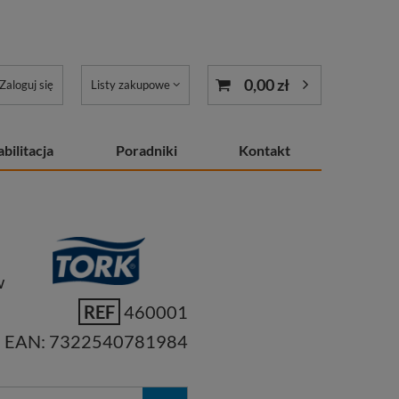
0,00 zł
Zaloguj się
Listy zakupowe
bilitacja
Poradniki
Kontakt
w
REF
460001
EAN:
7322540781984