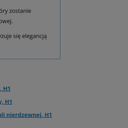
óry zostanie
owej.
zuje się elegancją
, H1
y, H1
li nierdzewnej, H1