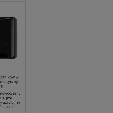
ęczników w
tomatyczny,
rk
i nowoczesny
u. Jest
 użyciu, jak i
f: 551108