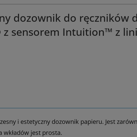
y dozownik do ręczników do
z sensorem Intuition™ z lin
esny i estetyczny dozownik papieru. Jest zarówno
 wkładów jest prosta.