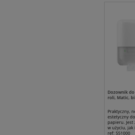
Dozownik do
roli, Matic, b
Praktyczny, n
estetyczny d
papieru. Jest
w użyciu, jak 
ref: 551000