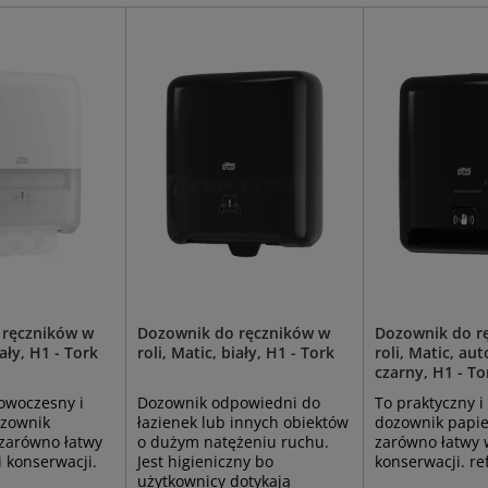
 ręczników w
Dozownik do ręczników w
Dozownik do r
iały, H1 - Tork
roli, Matic, biały, H1 - Tork
roli, Matic, au
czarny, H1 - To
owoczesny i
Dozownik odpowiedni do
To praktyczny 
ozownik
łazienek lub innych obiektów
dozownik papier
 zarówno łatwy
o dużym natężeniu ruchu.
zarówno łatwy w
i konserwacji.
Jest higieniczny bo
konserwacji. re
użytkownicy dotykają