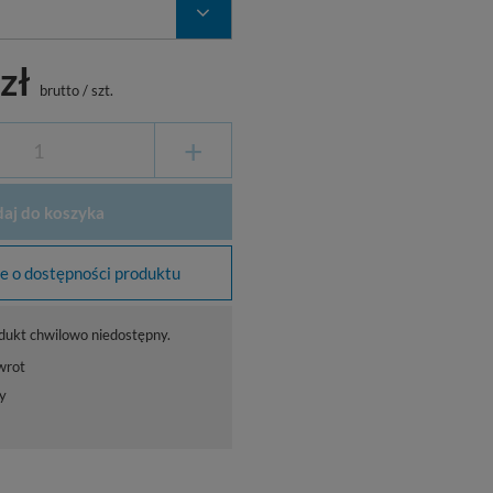
zł
brutto
/
szt.
+
aj do koszyka
 o dostępności produktu
dukt chwilowo niedostępny.
wrot
y