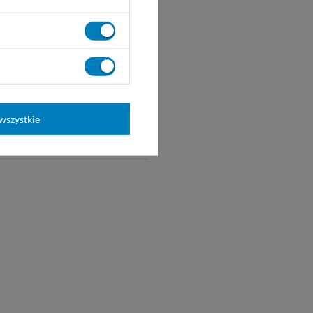
i typu D - LR20.
wszystkie