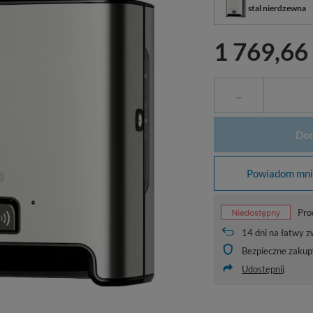
stal nierdzewna
1 769,66 
-
Dod
Powiadom mnie
Pro
14
dni na łatwy z
Bezpieczne zakup
Udostępnij