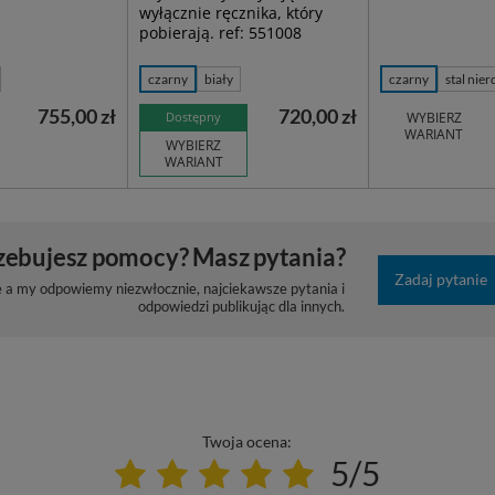
wyłącznie ręcznika, który
pobierają. ref: 551008
czarny
biały
czarny
stal nie
755,00 zł
720,00 zł
Dostępny
WYBIERZ
WARIANT
WYBIERZ
WARIANT
zebujesz pomocy? Masz pytania?
Zadaj pytanie
e a my odpowiemy niezwłocznie, najciekawsze pytania i
odpowiedzi publikując dla innych.
Twoja ocena:
5/5