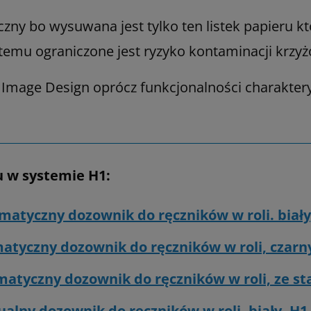
czny bo wysuwana jest tylko ten listek papieru kt
temu ograniczone jest ryzyko kontaminacji krzyż
 Image Design oprócz funkcjonalności charaktery
u w systemie H1:
omatyczny dozownik do ręczników w roli. biały
atyczny dozownik do ręczników w roli, czarn
matyczny dozownik do ręczników w roli, ze sta
ualny dozownik do ręczników w roli. biały, H1