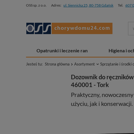
OSS sp. z o.o.
Adres:
ul. Siennicka 25, 80-758 Gdańsk
Tel.
607 
Opatrunki i leczenie ran
Higiena i o
Jesteś tu:
Strona główna
Asortyment
Sprzątanie i środki 
Dozownik do ręczników 
460001 - Tork
Praktyczny, nowoczesny 
użyciu, jak i konserwacji