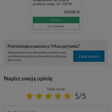
do wycierania rąk. Dobrze
pochłania wodę. ref: 100130
210,00 zł
Dostępny
DO KOSZYKA
Potrzebujesz pomocy? Masz pytania?
Zadaj pytanie a my odpowiemy niezwłocznie,
Zadaj pytanie
najciekawsze pytania i odpowiedzi publikując
dla innych.
Napisz swoją opinię
Twoja ocena:
5/5