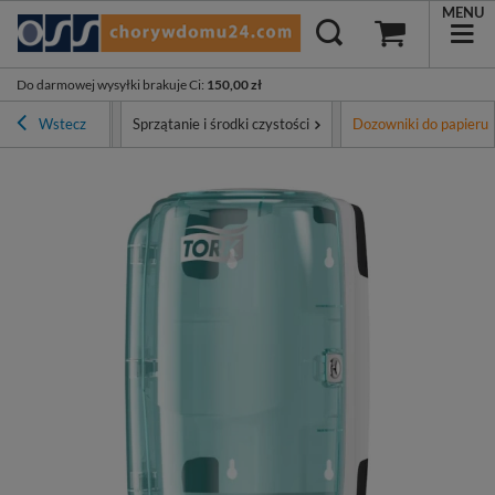
MENU
Do darmowej wysyłki brakuje Ci
:
150,00 zł
Asortyment
Wstecz
Sprzątanie i środki czystości
Dozowniki do papieru