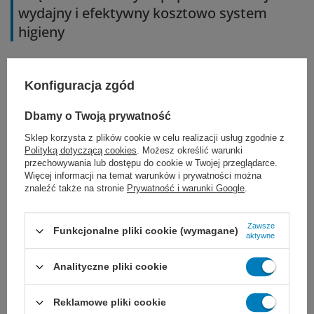
wydajny i efektywny kosztowo system
higieny
Dozownik można obsługiwać jedną ręką,
w
Konfiguracja zgód
opcji do higieny rąk podaje tylko jeden
listek (odcinek) papieru
, co zapobiega
Dbamy o Twoją prywatność
Sklep korzysta z plików cookie w celu realizacji usług zgodnie z
nadatkowemu użyciu materiału.
Polityką dotyczącą cookies
. Możesz określić warunki
przechowywania lub dostępu do cookie w Twojej przeglądarce.
Ponadto dozownik Mini został tak
Więcej informacji na temat warunków i prywatności można
znaleźć także na stronie
Prywatność i warunki Google
.
zaprojektowany, by każda osoba dotykała
wyłącznie tego listka papieru, z którego
Zawsze
Funkcjonalne pliki cookie (wymagane)
aktywne
skorzysta. To ogranicza ryzyko zakażeń
Analityczne pliki cookie
krzyżowych.
Reklamowe pliki cookie