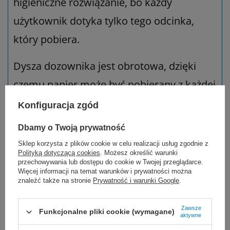
higieniczne rozwiązanie, bo każdy
użytkownik dotyka tylko tego odcinka,
który pobiera.
Dysza dozownika jest obrotowa, dzięki
czemu papier może być pobierany z każdej
strony.
Konfiguracja zgód
Dbamy o Twoją prywatność
Sklep korzysta z plików cookie w celu realizacji usług zgodnie z
Ręcznik pasujący do systemu M4
:
Tork
Polityką dotyczącą cookies
. Możesz określić warunki
przechowywania lub dostępu do cookie w Twojej przeglądarce.
Reflex, czyściwo papierowe, 6 rol x 300 m
Więcej informacji na temat warunków i prywatności można
znaleźć także na stronie
Prywatność i warunki Google
.
Dozownik Tork Reflex ogranicza
zużycie ręczników nawet do 37%
Zawsze
Funkcjonalne pliki cookie (wymagane)
aktywne
względem innych systemów