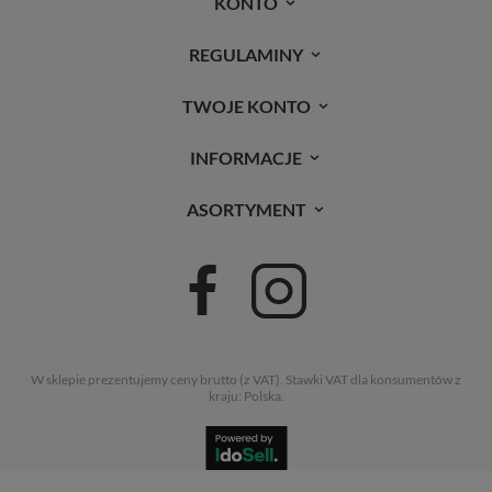
KONTO
REGULAMINY
TWOJE KONTO
INFORMACJE
ASORTYMENT
W sklepie prezentujemy ceny brutto (z VAT).
Stawki VAT dla konsumentów z
kraju:
Polska
.