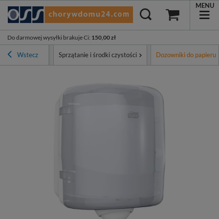
MENU
Do darmowej wysyłki brakuje Ci
:
150,00 zł
Asortyment
Wstecz
Sprzątanie i środki czystości
Dozowniki do papieru