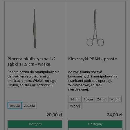
Pinceta okulistyczna 1/2
Kleszczyki PEAN - proste
ząbki 11,5 cm - wąska
Pęseta oczna do manipulowania
do zaciskania naczyń
delikatnymi strukturami w
krwionośnych i manipulowania
okolicach oczu. Wielokrotnego
tkankami podczas operacji.
użytku, ze stali nierdzewnej.
Wielorazowe, ze stali
nierdzewnej.
14 cm
18 cm
24 cm
20 cm
prosta
zagięta
więcej
20,00 zł
34,00 zł
Dostępny
Dostępny