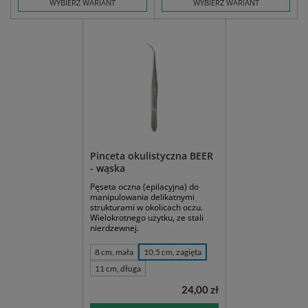
WYBIERZ WARIANT
WYBIERZ WARIANT
Pinceta okulistyczna BEER
- wąska
Pęseta oczna (epilacyjna) do
manipulowania delikatnymi
strukturami w okolicach oczu.
Wielokrotnego użytku, ze stali
nierdzewnej.
8 cm, mała
10,5 cm, zagięta
11 cm, długa
24,00 zł