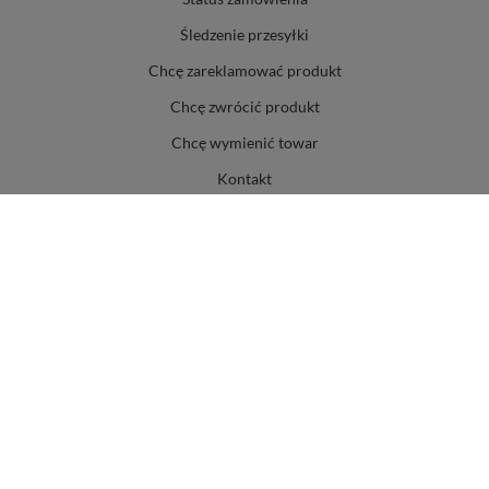
Śledzenie przesyłki
Chcę zareklamować produkt
Chcę zwrócić produkt
Chcę wymienić towar
Kontakt
KONTO
REGULAMINY
TWOJE KONTO
INFORMACJE
ASORTYMENT