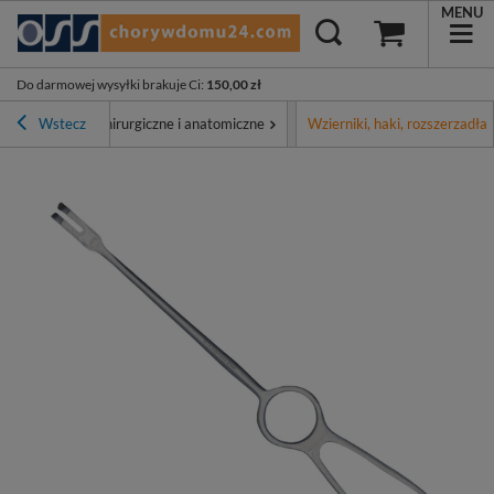
MENU
Do darmowej wysyłki brakuje Ci
:
150,00 zł
Narzędzia chirurgiczne i anatomiczne
Wstecz
Wzierniki, haki, rozszerzadła