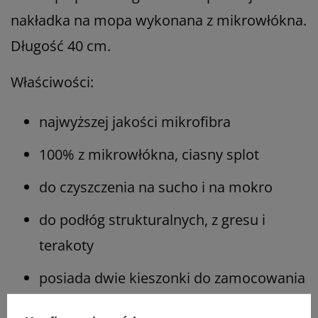
nakładka na mopa wykonana z mikrowłókna.
Długość 40 cm.
Właściwości:
najwyższej jakości mikrofibra
100% z mikrowłókna, ciasny splot
do czyszczenia na sucho i na mokro
do podłóg strukturalnych, z gresu i
terakoty
posiada dwie kieszonki do zamocowania
na stelażu