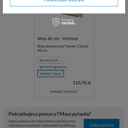
Mop 40 cm - Vermop
Mop dwustronny Twixter Classic
40 cm.
Sprint brush
Sprint Progressive
Twixter Classic
110,70 zł
WYBIERZ WARIANT
Potrzebujesz pomocy? Masz pytania?
Zadaj pytanie a my odpowiemy niezwłocznie,
Zadaj pytanie
najciekawsze pytania i odpowiedzi publikując