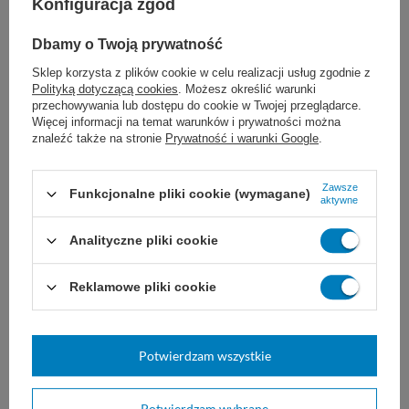
Konfiguracja zgód
wymiary: 40 x 16 cm
Dbamy o Twoją prywatność
kolor biały
Sklep korzysta z plików cookie w celu realizacji usług zgodnie z
Polityką dotyczącą cookies
. Możesz określić warunki
można prać w temp. 95°C
przechowywania lub dostępu do cookie w Twojej przeglądarce.
Więcej informacji na temat warunków i prywatności można
znaleźć także na stronie
Prywatność i warunki Google
.
Marka
Vermop
Zawsze
Funkcjonalne pliki cookie (wymagane)
aktywne
REF
4424
Analityczne pliki cookie
Producent
Vermop
Produkty
Mopy
Reklamowe pliki cookie
Zobacz podobne:
Potwierdzam wszystkie
Potwierdzam wybrane