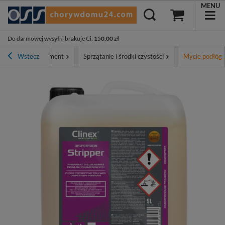
MENU
Do darmowej wysyłki brakuje Ci
:
150,00 zł
wna
Wstecz
Asortyment
Sprzątanie i środki czystości
Mycie podłóg