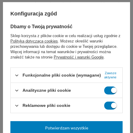
czyszczonej powierzchni, pozostawić na ok.
Konfiguracja zgód
10-15 minut nie dopuszczając do
wyschnięcia. Szorować padem do zupełnego
Dbamy o Twoją prywatność
usunięcia brudu i polimerów. Brud zebrać, a
Sklep korzysta z plików cookie w celu realizacji usług zgodnie z
Polityką dotyczącą cookies
. Możesz określić warunki
następnie czyszczoną powierzchnię
przechowywania lub dostępu do cookie w Twojej przeglądarce.
Więcej informacji na temat warunków i prywatności można
zneutralizować dwukrotnie czystą wodą i
znaleźć także na stronie
Prywatność i warunki Google
.
dokładnie osuszyć.
Zawsze
Funkcjonalne pliki cookie (wymagane)
aktywne
Przed pierwszym użyciem produktu, zaleca
Analityczne pliki cookie
się sprawdzenie jego działania w mało
widocznym miejscu.
Reklamowe pliki cookie
Uwaga:
Produkt może w czasie zmieniać
Potwierdzam wszystkie
zabarwienie. Nie jest to wadą produktu i nie