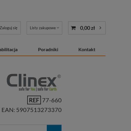
0,00 zł
Zaloguj się
Listy zakupowe
bilitacja
Poradniki
Kontakt
REF
77-660
EAN:
5907513273370