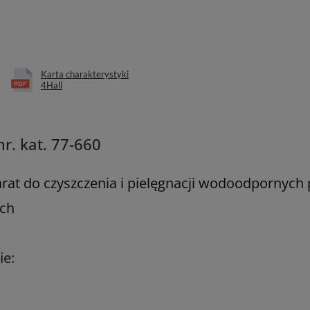
Karta charakterystyki
4Hall
nr. kat. 77-660
at do czyszczenia i pielęgnacji wodoodpornych
ch
ie: