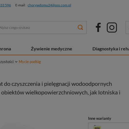
033 596
E-mail:
chorywdomu24@oss.com.pl
chrona
Żywienie medyczne
Diagnostyka i reha
czystości
Mycie podłóg
at do czyszczenia i pielęgnacji wodoodpornych
 obiektów wielkopowierzchniowych, jak lotniska i
Inne warianty