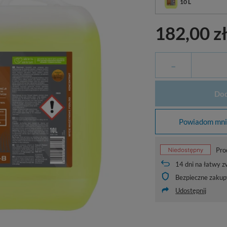
10 L
182,00 z
-
Dod
Powiadom mnie
Pro
14
dni na łatwy z
Bezpieczne zakup
Udostępnij