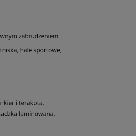
onownym zabrudzeniem
tniska, hale sportowe,
kier i terakota,
posadzka laminowana,