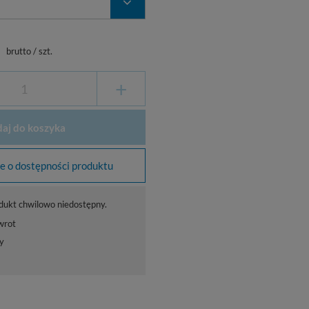
ł
brutto
/
szt.
+
aj do koszyka
 o dostępności produktu
dukt chwilowo niedostępny.
wrot
y