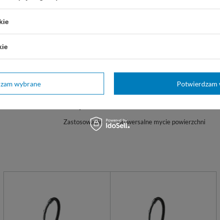
kie
Marka
Clinex
REF
77-660
kie
Postać
Koncentrat
Zastosowanie
Podłogi
dzam wybrane
Potwierdzam 
Marka
Clinex
Pojemność
10 L
Zastosowanie
Uniwersalne mycie powierzchni