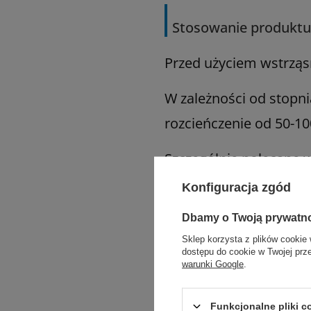
Stosowanie produktu
Przed użyciem wstrzą
W zależności od stopn
rozcieńczenie od 50-1
Szczególnie polecane 
lotniska, hale sporto
Konfiguracja zgód
Uwaga:
Produkt przezn
Dbamy o Twoją prywatn
Sklep korzysta z plików cookie 
mało widocznym miejscu
dostępu do cookie w Twojej prz
warunki Google
.
zachowania pożądanego
preparatem Clinex Anti
Funkcjonalne pliki 