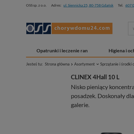
OSS sp. z o.o.
Adres:
ul. Siennicka 25, 80-758 Gdańsk
Tel.
607 
Opatrunki i leczenie ran
Higiena i o
Jesteś tu:
Strona główna
Asortyment
Sprzątanie i środki 
CLINEX 4Hall 10 L
Nisko pieniący koncentr
posadzek. Doskonały dla
galerie.