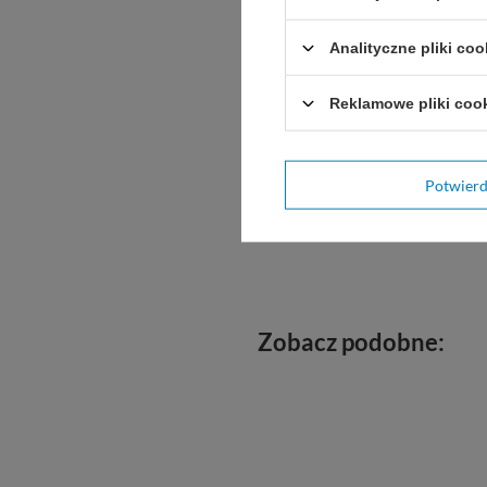
Analityczne pliki coo
Reklamowe pliki coo
Potwier
Zobacz podobne: