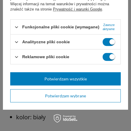
Więcej informacji na temat warunków i prywatności można
Szczególnie polecany
do miejsc o dużym
znaleźć także na stronie
Prywatność i warunki Google
.
natężeniu ruchu, gdzie redukcja kosztów
Zawsze
oraz odpadów jest ważna
np. szkoły,
Funkcjonalne pliki cookie (wymagane)
aktywne
siłownie, biura, zakłady
Analityczne pliki cookie
produkcyjne, gastronomia, szpitale i itp.
Reklamowe pliki cookie
Informacje o produkcie:
Potwierdzam wszystkie
wymiary: 37 x 24,5 x 22 cm
Potwierdzam wybrane
tworzywo: ABS
kolor: biały