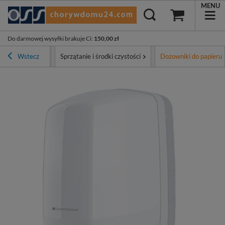
MENU
Do darmowej wysyłki brakuje Ci
:
150,00 zł
Asortyment
Wstecz
Sprzątanie i środki czystości
Dozowniki do papieru