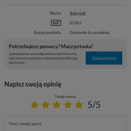
Marka
BulkySoft
REF
01363
Rodzaj produktu
Dozownik do ręczników
Potrzebujesz pomocy? Masz pytania?
Zadaj pytanie a my odpowiemy niezwłocznie,
Zadaj pytanie
najciekawsze pytania i odpowiedzi publikując
dla innych.
Napisz swoją opinię
Twoja ocena:
5/5
Treść twojej opinii