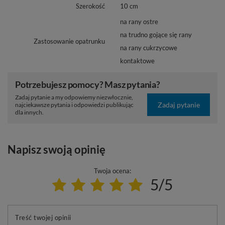
Szerokość
10 cm
na rany ostre
na trudno gojące się rany
Zastosowanie opatrunku
na rany cukrzycowe
kontaktowe
Potrzebujesz pomocy? Masz pytania?
Zadaj pytanie a my odpowiemy niezwłocznie,
Zadaj pytanie
najciekawsze pytania i odpowiedzi publikując
dla innych.
Napisz swoją opinię
Twoja ocena:
5/5
Treść twojej opinii