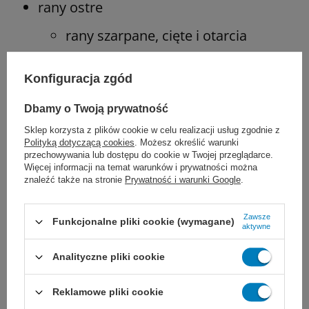
rany ostre
rany szarpane, cięte i otarcia
oparzenia 2. stopnia.
Konfiguracja zgód
pooperacyjne rany chirurgiczne
Dbamy o Twoją prywatność
wtórnie gojące się rany
Sklep korzysta z plików cookie w celu realizacji usług zgodnie z
Polityką dotyczącą cookies
. Możesz określić warunki
pooperacyjne
przechowywania lub dostępu do cookie w Twojej przeglądarce.
Więcej informacji na temat warunków i prywatności można
znaleźć także na stronie
Prywatność i warunki Google
.
miejsca pobrania skóry do
przeszczepu
Zawsze
Funkcjonalne pliki cookie (wymagane)
aktywne
można łączyć z leczeniem podciśnieniem
Analityczne pliki cookie
jako siateczkę oddzielającą ranę
Reklamowe pliki cookie