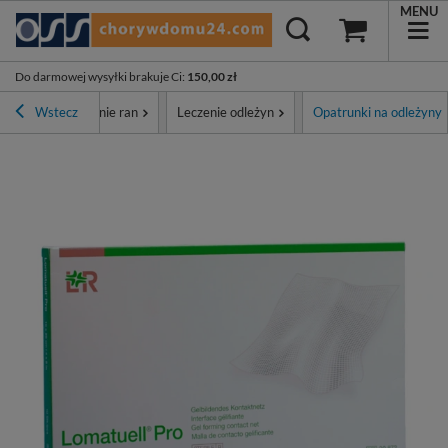
MENU
Do darmowej wysyłki brakuje Ci
:
150,00 zł
Opatrunki i leczenie ran
Wstecz
Leczenie odleżyn
Opatrunki na odleżyny