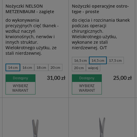
Nożyczki NELSON
Nożyczki operacyjne ostro-
METZENBAUM - zagięte
tępe - proste
do wykonywania
do cięcia i rozcinania tkanek
precyzyjnych cięć tkanek -
podczas operacji
wzdłuż naczyń
chirurgicznych.
krwionośnych, nerwów i
Wielokrotnego użytku,
innych struktur.
wykonane ze stali
Wielokrotnego użytku, ze
nierdzewnej. O/T
stali nierdzewnej.
16,5 cm
14,5 cm
17,5 cm
14 cm
16 cm
18 cm
20 cm
20 cm
więcej
31,00 zł
25,00 zł
Dostępny
Dostępny
WYBIERZ
WYBIERZ
WARIANT
WARIANT