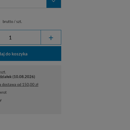
ł
brutto
/
szt.
+
aj do koszyka
szt.
działek (10.08.2026)
a dostawa
od
150,00 zł
wrot
y