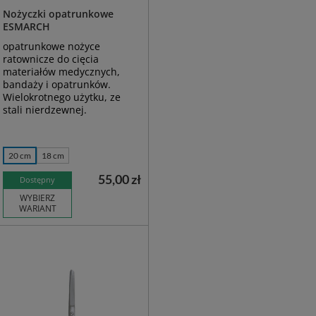
Nożyczki opatrunkowe
ESMARCH
opatrunkowe nożyce
ratownicze do cięcia
materiałów medycznych,
bandaży i opatrunków.
Wielokrotnego użytku, ze
stali nierdzewnej.
20 cm
18 cm
55,00 zł
Dostępny
WYBIERZ
WARIANT