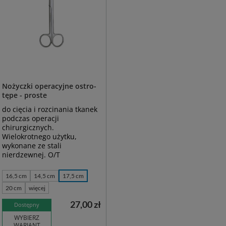
Nożyczki operacyjne ostro-
tępe - proste
do cięcia i rozcinania tkanek
podczas operacji
chirurgicznych.
Wielokrotnego użytku,
wykonane ze stali
nierdzewnej. O/T
16,5 cm
14,5 cm
17,5 cm
20 cm
więcej
27,00 zł
Dostępny
WYBIERZ
WARIANT