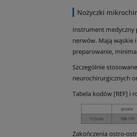
Nożyczki mikrochi
Instrument medyczny p
nerwów. Mają wąskie i 
preparowanie, minimal
Szczególnie stosowane 
neurochirurgicznych o
Tabela kodów [REF] i 
proste
11,5 cm
108-115
Zakończenia ostro-ost