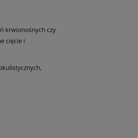
yń krwionośnych czy
 cięcie i
okulistycznych,