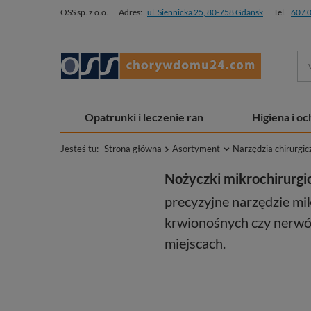
OSS sp. z o.o.
Adres:
ul. Siennicka 25, 80-758 Gdańsk
Tel.
607 
Opatrunki i leczenie ran
Higiena i o
Jesteś tu:
Strona główna
Asortyment
Narzędzia chirurgic
Nożyczki mikrochirurg
precyzyjne narzędzie mik
krwionośnych czy nerw
miejscach.