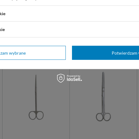
użytku, ze stali nierdzewnej.
z wysokiej jakości stali
T/T
chirurgicznej.
kie
kie
21,00 zł
26,00 zł
Dostępny
Dostępny
DO KOSZYKA
DO KOSZYKA
dzam wybrane
Potwierdzam 