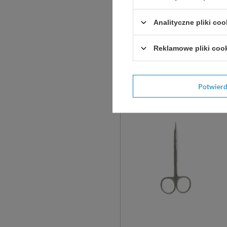
stali nierdzewnej.
Analityczne pliki coo
9 cm
13 cm
14 cm
Reklamowe pliki coo
22,00 zł
Dostępny
WYBIERZ
WARIANT
Potwier