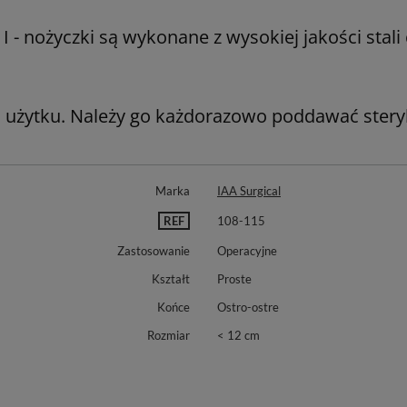
- nożyczki są wykonane z wysokiej jakości stali ch
 użytku. Należy go każdorazowo poddawać steryli
Marka
IAA Surgical
REF
108-115
Zastosowanie
Operacyjne
Kształt
Proste
Końce
Ostro-ostre
Rozmiar
< 12 cm