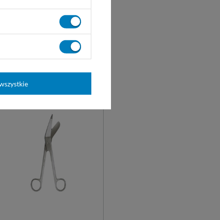
wysokiej jakości stali
nierdzewnej.
zagięte
proste
23,00 zł
WYBIERZ
WARIANT
wszystkie