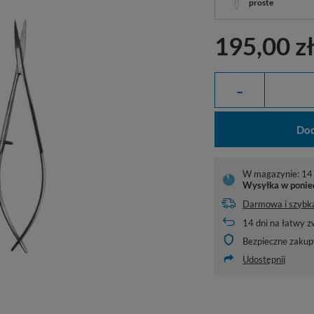
proste
195,00 z
-
Dod
W magazynie: 14 
Wysyłka
w ponie
Darmowa i szybk
14
dni na łatwy z
Bezpieczne zakup
Udostępnij