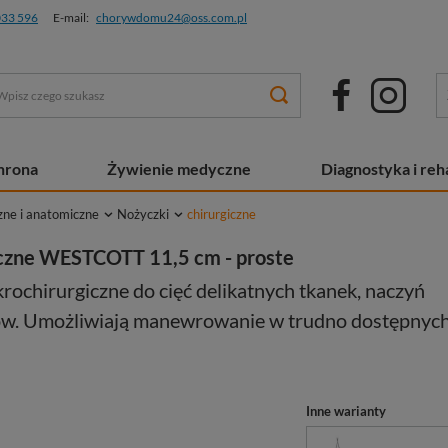
033 596
E-mail:
chorywdomu24@oss.com.pl
chrona
Żywienie medyczne
Diagnostyka i reha
zne i anatomiczne
Nożyczki
chirurgiczne
iczne WESTCOTT 11,5 cm - proste
rochirurgiczne do cięć delikatnych tkanek, naczyń
ów. Umożliwiają manewrowanie w trudno dostępnyc
Inne warianty