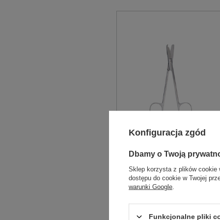
Konfiguracja zgód
Dbamy o Twoją prywatn
Nożyczki SPENCER
Sklep korzysta z plików cookie 
dostępu do cookie w Twojej prz
warunki Google
.
do usuwania szwów po
zabiegach chirurgicznych
lub po zagojeniu się ran.
Wielokrotnego użytku, ze
Funkcjonalne pliki 