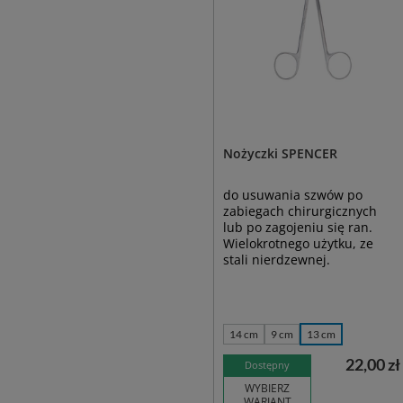
Nożyczki SPENCER
do usuwania szwów po
zabiegach chirurgicznych
lub po zagojeniu się ran.
Wielokrotnego użytku, ze
stali nierdzewnej.
14 cm
9 cm
13 cm
22,00 zł
Dostępny
WYBIERZ
WARIANT