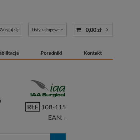
0,00 zł
Zaloguj się
Listy zakupowe
bilitacja
Poradniki
Kontakt
h
REF
108-115
EAN:
-