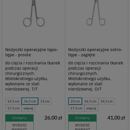
Nożyczki operacyjne tępo-
Nożyczki operacyjne ostro-
tępe - proste
tępe - zagięte
do cięcia i rozcinania tkanek
do cięcia i rozcinania tkanek
podczas operacji
podczas operacji
chirurgicznych.
chirurgicznych.
Wielokrotnego użytku,
Wielokrotnego użytku,
wykonane ze stali
wykonane ze stali
nierdzewnej. T/T
nierdzewnej. O/T
14,5 cm
16,5 cm
13 cm
23 cm
16,5 cm
14,5 cm
17,5 cm
więcej
17,5 cm
więcej
26,00 zł
41,00 zł
Dostępny
Dostępny
WYBIERZ
WYBIERZ
WARIANT
WARIANT