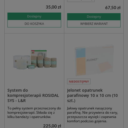
35,00 zł
67,50 zł
Dostępny
Dostępny
DO KOSZYKA
WYBIERZ WARIANT
NIEDOSTĘPNY
System do
Jelonet opatrunek
kompresjoterapii ROSIDAL
parafinowy 10 x 10 cm (10
SYS - L&R
szt.)
To pełny system przeznaczony do
Jałowy opatrunek nasączony
kompresjoterapii. Składa się z
parafiną. Nie przywiera do rany,
kilku bandaży i opatrunków.
przepuszcza wysięk i zapewnia
komfort podczas gojenia.
225,00 zł