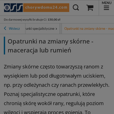
MENU
Do darmowej wysyłki brakuje Ci
:
150,00 zł
nkowe
Wstecz
Opatrunki specjalistyczne
Opatrunki na zmiany skórne - mac
Opatrunki na zmiany skórne -
maceracja lub rumień
Zmiany skórne często towarzyszą ranom z
wysiękiem lub pod długotrwałym uciskiem,
np. przy odleżynach czy ranach przewlekłych.
Poznaj specjalistyczne opatrunki, które
chronią skórę wokół rany, regulują poziom
wilgoci i wspierają proces gojenia. To