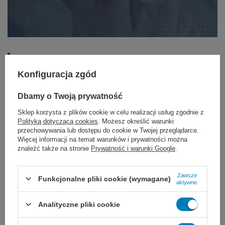
Dlaczego ważne, by opatrunek nie
przywierał do trudno gojącej
Konfiguracja zgód
się rany?
Dbamy o Twoją prywatność
Sklep korzysta z plików cookie w celu realizacji usług zgodnie z
Przy trudno gojących się ranach niezwykle
Polityką dotyczącą cookies
. Możesz określić warunki
przechowywania lub dostępu do cookie w Twojej przeglądarce.
ważne jest, by opatrunek nie przywierał do
Więcej informacji na temat warunków i prywatności można
znaleźć także na stronie
Prywatność i warunki Google
.
tkanki, ponieważ każda zmiana może
powodować mikro uraz i opóźniać proces
Zawsze
Funkcjonalne pliki cookie (wymagane)
aktywne
gojenia ran. W takiej sytuacji najlepiej
Analityczne pliki cookie
sprawdzą się opatrunki specjalistyczne, np.