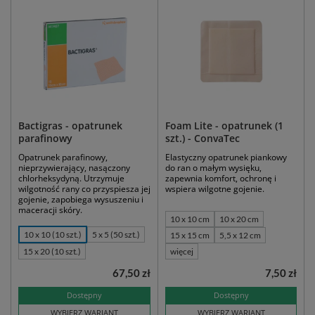
Bactigras - opatrunek
Foam Lite - opatrunek (1
parafinowy
szt.) - ConvaTec
Opatrunek parafinowy,
Elastyczny opatrunek piankowy
nieprzywierający, nasączony
do ran o małym wysięku,
chlorheksydyną. Utrzymuje
zapewnia komfort, ochronę i
wilgotność rany co przyspiesza jej
wspiera wilgotne gojenie.
gojenie, zapobiega wysuszeniu i
maceracji skóry.
10 x 10 cm
10 x 20 cm
10 x 10 (10 szt.)
5 x 5 (50 szt.)
15 x 15 cm
5,5 x 12 cm
15 x 20 (10 szt.)
więcej
67,50 zł
7,50 zł
Dostępny
Dostępny
WYBIERZ WARIANT
WYBIERZ WARIANT