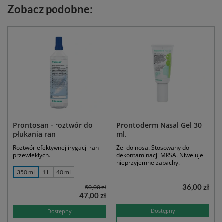
Zobacz podobne:
Prontosan - roztwór do
Prontoderm Nasal Gel 30
płukania ran
ml.
Roztwór efektywnej irygacji ran
Żel do nosa. Stosowany do
przewlekłych.
dekontaminacji MRSA. Niweluje
nieprzyjemne zapachy.
350 ml
1 L
40 ml
36,00 zł
50,00 zł
47,00 zł
Dostępny
Dostępny