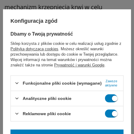
mechanizm krzepnięcia krwi w celu
przyspieszenia fizjologicznej hemostazy.
Konfiguracja zgód
Wewnętrzna część samorozprężającego się
Dbamy o Twoją prywatność
tamponu z gąbki może się rozszerzać,
Sklep korzysta z plików cookie w celu realizacji usług zgodnie z
zapewniając odpowiednią kompresję
Polityką dotyczącą cookies
. Możesz określić warunki
przechowywania lub dostępu do cookie w Twojej przeglądarce.
powierzchni rany i fizyczną hemostazę
Więcej informacji na temat warunków i prywatności można
znaleźć także na stronie
Prywatność i warunki Google
.
poprzez nacisk. Żelowa struktura gazy
hemostatycznej tworzy wilgotne środowisko
Zawsze
Funkcjonalne pliki cookie (wymagane)
aktywne
przyspieszające odnowę błony śluzowej
Analityczne pliki cookie
nosa, zmniejszając uszkodzenia i możliwość
ponownego krwawienia.
Reklamowe pliki cookie