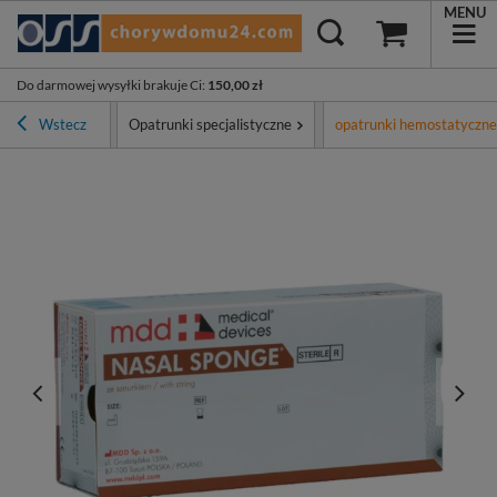
MENU
Do darmowej wysyłki brakuje Ci
:
150,00 zł
 opatrunkowe
Wstecz
Opatrunki specjalistyczne
opatrunki hemostatyczne